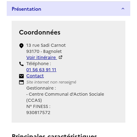
Présentation
Coordonnées
13 rue Sadi Carnot
93170 - Bagnolet
Voir itinéraire
Téléphone :
01 56 63 91 11
Contact
Contact
Site Internet
Site internet non renseigné
Gestionnaire :
- Centre Communal d'Action Sociale
(CCAS)
N° FINESS :
930817572
Principales caractéristiques