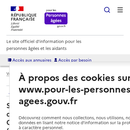
RÉPUBLIQUE
FRANÇAISE
Le site officiel d'information pour les
personnes âgées et les aidants
Accès aux annuaires
Accès par besoin
À propos des cookies su
Voir le fil d’Ariane
www.pour-les-personnes
Retour aux résultats de l'annuaire
agees.gouv.fr
Service de soins infirmiers à
domicile – SSIAD - Centre
Découvrez comment nous collectons, nous utilisons, no
Communal d'Action Sociale
données en lisant notre notice d’information sur la pr
à caractère personnel.