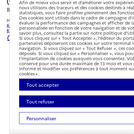
(CCAS)
Afin de mieux vous servir et d’améliorer votre expérienc
nous utilisons des traceurs et des cookies destinés à réal
Bagnolet, SEINE-SAINT-DENIS
statistiques, vous faire profiter pleinement des fonction
Des cookies sont utilisés dans le cadre de campagne d
Mis à jour le
23/07/2026
évaluer la performance des campagnes et afficher de la
Rechercher les établissements et services autour de
personnalisée en fonction de votre navigation et de vot
Bagnolet.
savoir plus, consultez la partie sur notre politique d'uti
Signaler une erreur
Si vous cliquez sur « Tout Accepter », l’éditeur du porta
partenaires déposeront ces cookies sur votre terminal l
navigation. Si vous cliquez sur « Tout Refuser », ces co
déposés. Si vous cliquez sur « Personnaliser », vous pou
l’implantation de cookies auxquels vous consentez. Vot
conservé pour une durée maximale de 13 mois et vous
informé et modifier vos préférences à tout moment sur
cookies ».
Tout accepter
Tout refuser
Personnaliser
Tout déplier