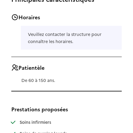
Horaires
Veuillez contacter la structure pour
connaître les horaires.
Patientèle
De 60 à 150 ans.
Prestations proposées
: disponible
: non disponible
Soins infirmiers
: disponible
: non disponible