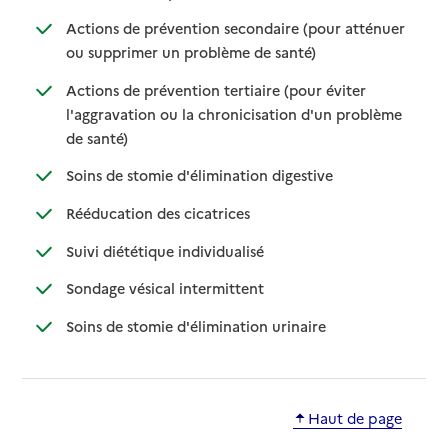
Actions de prévention secondaire (pour atténuer
: disponible
: non disponible
ou supprimer un problème de santé)
Actions de prévention tertiaire (pour éviter
l'aggravation ou la chronicisation d'un problème
: disponible
: non disponible
de santé)
: disponible
: non disponible
Soins de stomie d'élimination digestive
: disponible
: non disponible
Rééducation des cicatrices
: disponible
: non disponible
Suivi diététique individualisé
: disponible
: non disponible
Sondage vésical intermittent
: disponible
: non disponible
Soins de stomie d'élimination urinaire
Haut de page