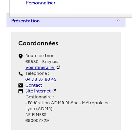
Personnaliser
Présentation
Coordonnées
Route de Lyon
69530 - Brignais
Voir itinéraire
Téléphone :
04 78 37 80 45
Contact
Contact
Site Internet
Site internet
Gestionnaire :
- Fédération ADMR Rhône - Métropole de
Lyon (ADMR)
N° FINESS :
690007729