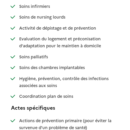
: disponible
: non disponible
Soins infirmiers
: disponible
: non disponible
Soins de nursing lourds
: disponible
: non disponible
Activité de dépistage et de prévention
Evaluation du logement et préconisation
: disponible
: non disponible
d'adaptation pour le maintien à domicile
: disponible
: non disponible
Soins palliatifs
: disponible
: non disponible
Soins des chambres implantables
Hygiène, prévention, contrôle des infections
: disponible
: non disponible
associées aux soins
: disponible
: non disponible
Coordination plan de soins
Actes spécifiques
Actions de prévention primaire (pour éviter la
: disponible
: non disponible
survenue d'un problème de santé)