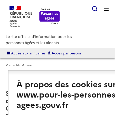
RÉPUBLIQUE
FRANÇAISE
Le site officiel d'information pour les
personnes âgées et les aidants
Accès aux annuaires
Accès par besoin
Voir le fil d’Ariane
Retour aux résultats de l'annuaire
À propos des cookies su
www.pour-les-personnes
Service de soins infirmiers à
domicile – SSIAD du ADMR Sud-
agees.gouv.fr
Ouest Lyonnais