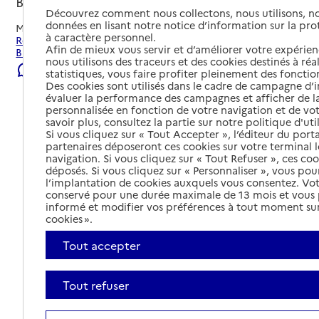
Brignais, RHONE
Découvrez comment nous collectons, nous utilisons, no
données en lisant notre notice d’information sur la pr
Mis à jour le
09/08/2026
à caractère personnel.
Rechercher les établissements et services autour de
Afin de mieux vous servir et d’améliorer votre expérienc
Brignais.
nous utilisons des traceurs et des cookies destinés à réal
Signaler une erreur
statistiques, vous faire profiter pleinement des fonction
Des cookies sont utilisés dans le cadre de campagne d
évaluer la performance des campagnes et afficher de la
personnalisée en fonction de votre navigation et de vot
savoir plus, consultez la partie sur notre politique d'uti
Si vous cliquez sur « Tout Accepter », l’éditeur du porta
partenaires déposeront ces cookies sur votre terminal l
navigation. Si vous cliquez sur « Tout Refuser », ces co
déposés. Si vous cliquez sur « Personnaliser », vous pou
l’implantation de cookies auxquels vous consentez. Vot
conservé pour une durée maximale de 13 mois et vous
informé et modifier vos préférences à tout moment sur
cookies ».
Tout accepter
Tout refuser
Tout déplier