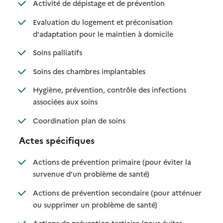
: disponible
: non disponible
Activité de dépistage et de prévention
Evaluation du logement et préconisation
: disponible
: non disponible
d'adaptation pour le maintien à domicile
: disponible
: non disponible
Soins palliatifs
: disponible
: non disponible
Soins des chambres implantables
Hygiène, prévention, contrôle des infections
: disponible
: non disponible
associées aux soins
: disponible
: non disponible
Coordination plan de soins
Actes spécifiques
Actions de prévention primaire (pour éviter la
: disponible
: non disponible
survenue d'un problème de santé)
Actions de prévention secondaire (pour atténuer
: disponible
: non disponible
ou supprimer un problème de santé)