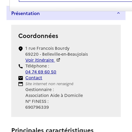
Présentation
Coordonnées
1 rue Francois Bourdy
69220 - Belleville-en-Beaujolais
Voir itinéraire
Téléphone :
04 74 69 60 50
Contact
Contact
Site Internet
Site internet non renseigné
Gestionnaire :
Association Aide à Domicile
N° FINESS :
690796339
Principales caractéristiques