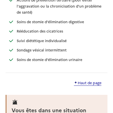
Actions de prévention tertiaire (pour éviter
l'aggravation ou la chronicisation d'un problème
: disponible
: non disponible
de santé)
: disponible
: non disponible
Soins de stomie d'élimination digestive
: disponible
: non disponible
Rééducation des cicatrices
: disponible
: non disponible
Suivi diététique individualisé
: disponible
: non disponible
Sondage vésical intermittent
: disponible
: non disponible
Soins de stomie d'élimination urinaire
Haut de page
Vous êtes dans une situation