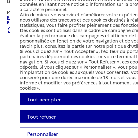
Belleville-en-Beaujolais, RHONE
données en lisant notre notice d’information sur la pr
à caractère personnel.
Mis à jour le
08/08/2026
Afin de mieux vous servir et d’améliorer votre expérienc
Rechercher les établissements et services autour de
nous utilisons des traceurs et des cookies destinés à réal
Belleville-en-Beaujolais.
statistiques, vous faire profiter pleinement des fonction
Signaler une erreur
Des cookies sont utilisés dans le cadre de campagne d
évaluer la performance des campagnes et afficher de la
personnalisée en fonction de votre navigation et de vot
savoir plus, consultez la partie sur notre politique d'uti
Si vous cliquez sur « Tout Accepter », l’éditeur du porta
partenaires déposeront ces cookies sur votre terminal l
navigation. Si vous cliquez sur « Tout Refuser », ces co
déposés. Si vous cliquez sur « Personnaliser », vous pou
l’implantation de cookies auxquels vous consentez. Vot
conservé pour une durée maximale de 13 mois et vous
informé et modifier vos préférences à tout moment sur
cookies ».
Tout accepter
Tout refuser
Tout déplier
Personnaliser