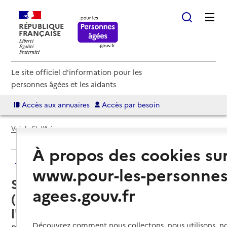
RÉPUBLIQUE
FRANÇAISE
Le site officiel d'information pour les
personnes âgées et les aidants
Accès aux annuaires
Accès par besoin
Voir le fil d’Ariane
À propos des cookies su
Retour aux résultats de l'annuaire
www.pour-les-personnes
Service autonomie à domicile
agees.gouv.fr
(aide et soins) – Services de
l'Association Aide à Domicile
Découvrez comment nous collectons, nous utilisons, no