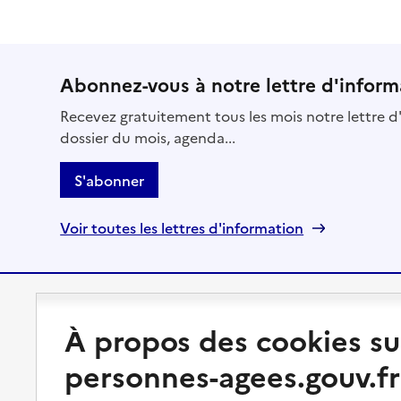
Abonnez-vous à notre lettre d'inform
Recevez gratuitement tous les mois notre lettre d'
dossier du mois, agenda...
S'abonner
Voir toutes les lettres d'information
Préserver son autonomie
Vivre à domicile
À propos des cookies su
personnes-agees.gouv.fr
Perte d'autonomie : évaluation
Bénéficier d'aide à domicile
et droits
Bénéficier de soins à domicile