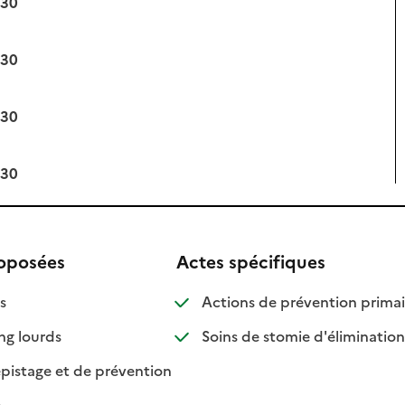
:30
:30
:30
:30
roposées
Actes spécifiques
isponible
on disponible
s
Actions de prévention primair
: disponible
: non disponible
ng lourds
Soins de stomie d'élimination
: disponible
: non disponible
pistage et de prévention
sponible
n disponible
s