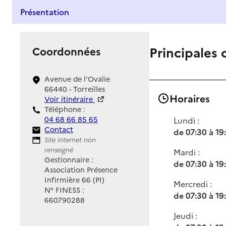
Présentation
Principales 
Coordonnées
Avenue de l'Ovalie
66440 - Torreilles
Horaires
Voir itinéraire
Téléphone :
04 68 66 85 65
Lundi :
Contact
Contact
de 07:30 à 19
Site Internet
Site internet non
renseigné
Mardi :
Gestionnaire :
de 07:30 à 19
Association Présence
Infirmière 66 (PI)
Mercredi :
N° FINESS :
de 07:30 à 19
660790288
Jeudi :