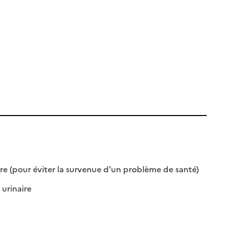
: disponibl
: non dispo
e (pour éviter la survenue d'un problème de santé)
: disponible
: non disponible
 urinaire