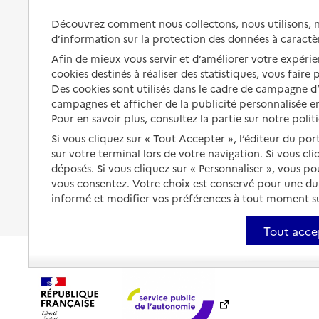
Aménager son logement et
s'équiper
Découvrez comment nous collectons, nous utilisons, no
Aides financières
d’information sur la protection des données à caractè
Préserver son autonomie et sa
Solutions d'accueil temporaire
Afin de mieux vous servir et d’améliorer votre expérien
santé
cookies destinés à réaliser des statistiques, vous faire
Partager son logement
Des cookies sont utilisés dans le cadre de campagne 
Organiser à l'avance sa propre
protection
campagnes et afficher de la publicité personnalisée en
Vivre à domicile avec une
maladie ou un handicap
Pour en savoir plus, consultez la partie sur notre polit
Les mesures de protection
Si vous cliquez sur « Tout Accepter », l’éditeur du por
Être hospitalisé
sur votre terminal lors de votre navigation. Si vous cl
Les obligations de la famille
déposés. Si vous cliquez sur « Personnaliser », vous p
Fin de vie à domicile
À qui s’adresser ?
vous consentez. Votre choix est conservé pour une d
informé et modifier vos préférences à tout moment sur
Les politiques du grand âge
Tout acce