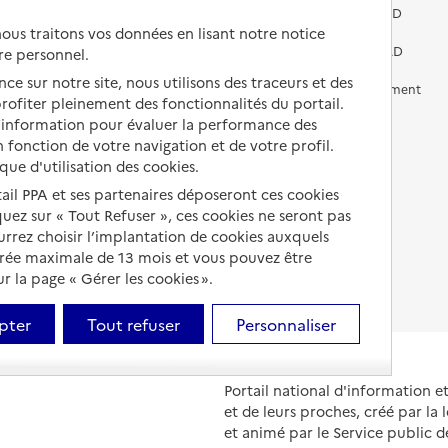
services pour seniors
Préparer l'entrée en EHPAD
us traitons vos données en lisant notre notice
Vivre chez un proche
Aides financières en EHPAD
re personnel.
ce sur notre site, nous utilisons des traceurs et des
Vivre en accueil familial
Prévention, accompagnement
 profiter pleinement des fonctionnalités du portail.
et soins
d’information pour évaluer la performance des
Autres solutions de logement
Comprendre les prix en
 fonction de votre navigation et de votre profil.
EHPAD
ique d'utilisation des cookies.
tail PPA et ses partenaires déposeront ces cookies
Droits en EHPAD
iquez sur « Tout Refuser », ces cookies ne seront pas
ourrez choisir l’implantation de cookies auxquels
Fin de vie en EHPAD
urée maximale de 13 mois et vous pouvez être
 la page « Gérer les cookies ».
pter
Tout refuser
Personnaliser
Portail national d'information 
et de leurs proches, créé par la l
et animé par le Service public 