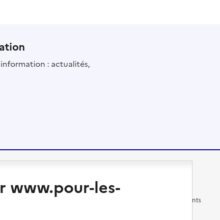
ation
information : actualités,
Changer de logement
Vivre dans un EHPAD
r www.pour-les-
Les questions à se poser
Les différents établissements
médicalisés
Vivre dans une résidence avec