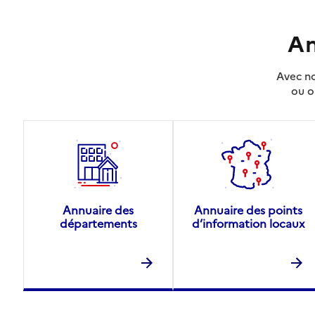
An
Avec no
ou o
Annuaire des
Annuaire des points
départements
d’information locaux