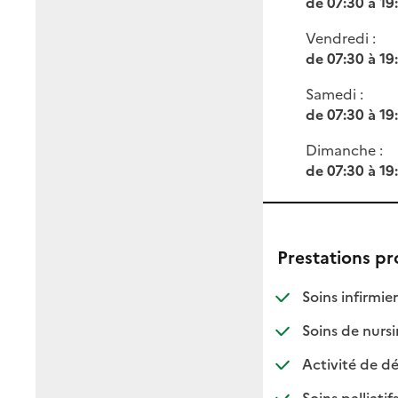
de 07:30 à 19
Vendredi :
de 07:30 à 19
Samedi :
de 07:30 à 19
Dimanche :
de 07:30 à 19
Prestations p
: d
: n
Soins infirmier
Soins de nursi
Activité de dé
: di
: no
Soins palliatif