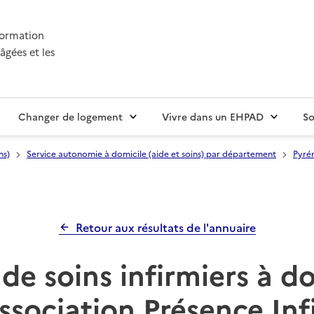
nformation
âgées et les
Changer de logement
Vivre dans un EHPAD
So
ns)
Service autonomie à domicile (aide et soins) par département
Pyrén
Retour aux résultats de l'annuaire
de soins infirmiers à d
ssociation Présence Inf