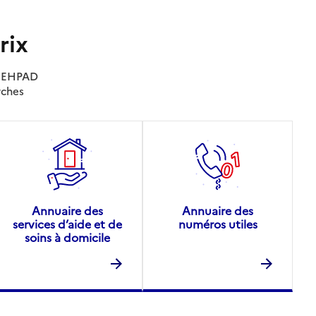
rix
es EHPAD
rches
Annuaire des
Annuaire des
services d’aide et de
numéros utiles
soins à domicile