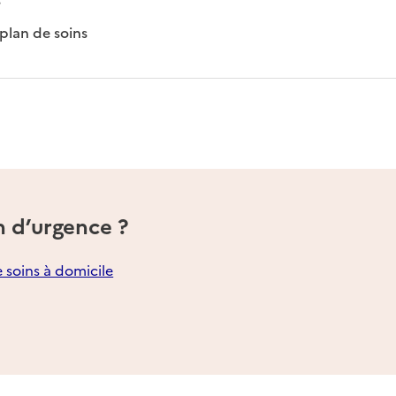
: disponible
: non disponible
plan de soins
n d’urgence ?
e soins à domicile