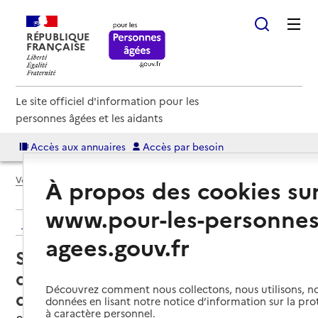
RÉPUBLIQUE
FRANÇAISE
Le site officiel d'information pour les
personnes âgées et les aidants
Accès aux annuaires
Accès par besoin
Voir le fil d’Ariane
À propos des cookies su
www.pour-les-personnes
Retour aux résultats de l'annuaire
agees.gouv.fr
Service de soins infirmiers à
domicile – SSIAD ASIAD du Pays
Découvrez comment nous collectons, nous utilisons, no
du Béarn
données en lisant notre notice d’information sur la pr
à caractère personnel.