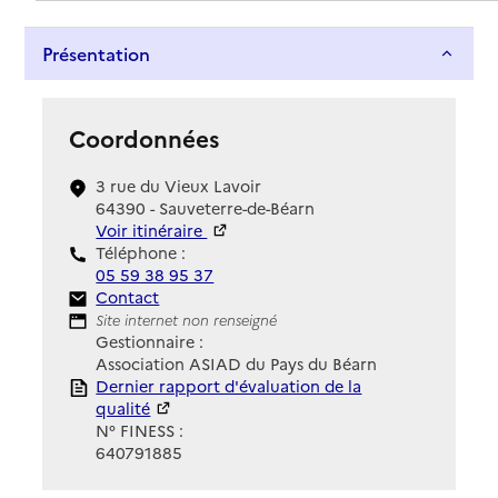
Présentation
Coordonnées
3 rue du Vieux Lavoir
64390 - Sauveterre-de-Béarn
Voir itinéraire
Téléphone :
05 59 38 95 37
Contact
Contact
Site Internet
Site internet non renseigné
Gestionnaire :
Association ASIAD du Pays du Béarn
Rapport HAS
Dernier rapport d'évaluation de la
qualité
N° FINESS :
640791885