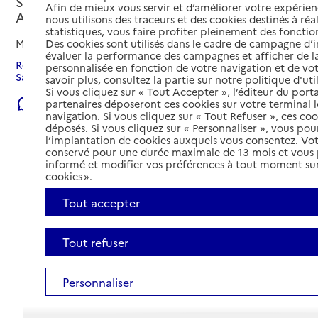
Sauveterre-de-Béarn, PYRENEES-
Afin de mieux vous servir et d’améliorer votre expérienc
ATLANTIQUES
nous utilisons des traceurs et des cookies destinés à réal
statistiques, vous faire profiter pleinement des fonction
Des cookies sont utilisés dans le cadre de campagne d
Mis à jour le
07/08/2026
évaluer la performance des campagnes et afficher de la
Rechercher les établissements et services autour de
personnalisée en fonction de votre navigation et de vot
Sauveterre-de-Béarn.
savoir plus, consultez la partie sur notre politique d'uti
Si vous cliquez sur « Tout Accepter », l’éditeur du porta
Signaler une erreur
partenaires déposeront ces cookies sur votre terminal l
navigation. Si vous cliquez sur « Tout Refuser », ces co
déposés. Si vous cliquez sur « Personnaliser », vous pou
l’implantation de cookies auxquels vous consentez. Vot
conservé pour une durée maximale de 13 mois et vous
informé et modifier vos préférences à tout moment sur
cookies ».
Tout accepter
Tout refuser
Personnaliser
Tout déplier