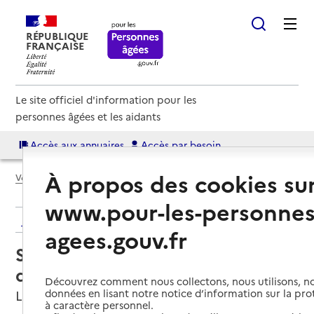
RÉPUBLIQUE
FRANÇAISE
Le site officiel d'information pour les
personnes âgées et les aidants
Accès aux annuaires
Accès par besoin
À propos des cookies su
Voir le fil d’Ariane
www.pour-les-personnes
Retour aux résultats de l'annuaire
agees.gouv.fr
Service de soins infirmiers à
domicile – SSIAD - SIVU Lo Baniu
Découvrez comment nous collectons, nous utilisons, no
données en lisant notre notice d’information sur la pr
Lescar, PYRENEES-ATLANTIQUES
à caractère personnel.