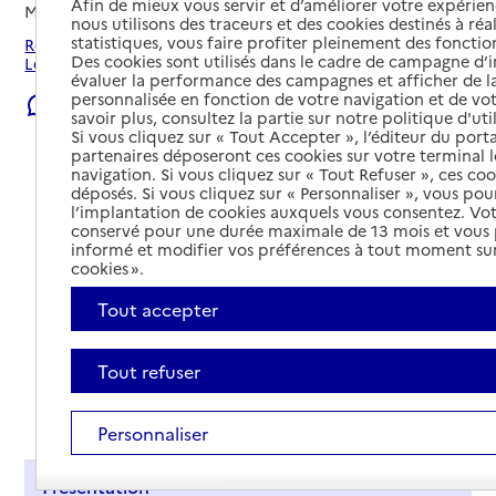
Afin de mieux vous servir et d’améliorer votre expérienc
Mis à jour le
06/08/2026
nous utilisons des traceurs et des cookies destinés à réal
statistiques, vous faire profiter pleinement des fonction
Rechercher les établissements et services autour de
Des cookies sont utilisés dans le cadre de campagne d
Lescar.
évaluer la performance des campagnes et afficher de la
personnalisée en fonction de votre navigation et de vot
Signaler une erreur
savoir plus, consultez la partie sur notre politique d'uti
Si vous cliquez sur « Tout Accepter », l’éditeur du porta
partenaires déposeront ces cookies sur votre terminal l
navigation. Si vous cliquez sur « Tout Refuser », ces co
déposés. Si vous cliquez sur « Personnaliser », vous pou
l’implantation de cookies auxquels vous consentez. Vot
conservé pour une durée maximale de 13 mois et vous
informé et modifier vos préférences à tout moment sur
cookies ».
Tout accepter
Tout refuser
Tout déplier
Personnaliser
Présentation