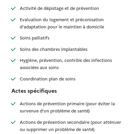
: disponible
: non disponible
Activité de dépistage et de prévention
Evaluation du logement et préconisation
: disponible
: non disponible
d'adaptation pour le maintien à domicile
: disponible
: non disponible
Soins palliatifs
: disponible
: non disponible
Soins des chambres implantables
Hygiène, prévention, contrôle des infections
: disponible
: non disponible
associées aux soins
: disponible
: non disponible
Coordination plan de soins
Actes spécifiques
Actions de prévention primaire (pour éviter la
: disponible
: non disponible
survenue d'un problème de santé)
Actions de prévention secondaire (pour atténuer
: disponible
: non disponible
ou supprimer un problème de santé)