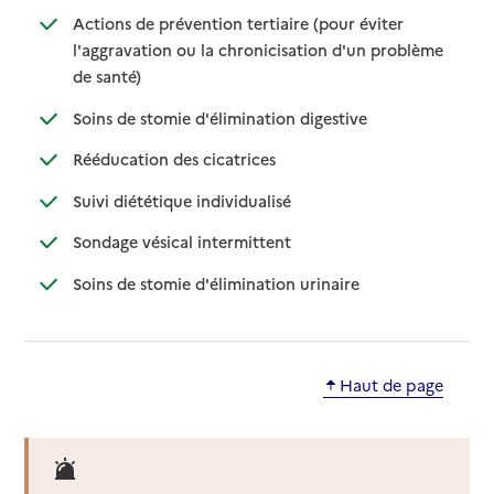
Actions de prévention tertiaire (pour éviter
l'aggravation ou la chronicisation d'un problème
: disponible
: non disponible
de santé)
: disponible
: non disponible
Soins de stomie d'élimination digestive
: disponible
: non disponible
Rééducation des cicatrices
: disponible
: non disponible
Suivi diététique individualisé
: disponible
: non disponible
Sondage vésical intermittent
: disponible
: non disponible
Soins de stomie d'élimination urinaire
Haut de page