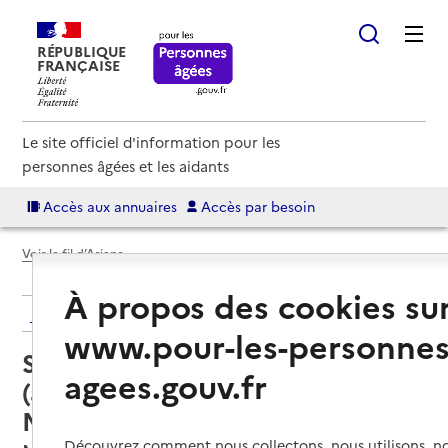
RÉPUBLIQUE
FRANÇAISE
Le site officiel d'information pour les
personnes âgées et les aidants
Accès aux annuaires
Accès par besoin
Voir le fil d’Ariane
À propos des cookies su
Retour aux résultats de l'annuaire
www.pour-les-personnes
Service autonomie à domicile
agees.gouv.fr
(aide et soins) – Services du
Massif de Sancy
Découvrez comment nous collectons, nous utilisons, no