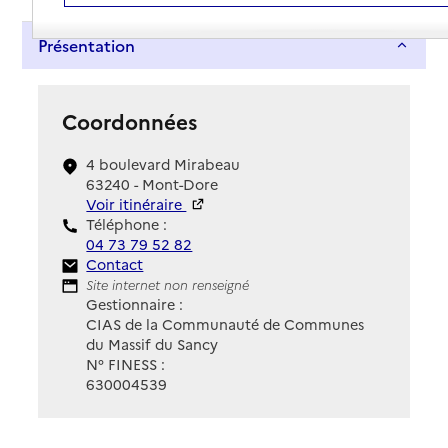
Présentation
Coordonnées
4 boulevard Mirabeau
63240 - Mont-Dore
Voir itinéraire
Téléphone :
04 73 79 52 82
Contact
Contact
Site Internet
Site internet non renseigné
Gestionnaire :
CIAS de la Communauté de Communes
du Massif du Sancy
N° FINESS :
630004539