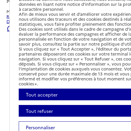
Mont-Dore, PUY-DE-DOME
données en lisant notre notice d’information sur la pr
à caractère personnel.
Mis à jour le
22/07/2026
Afin de mieux vous servir et d’améliorer votre expérienc
Rechercher les établissements et services autour de Mont-
nous utilisons des traceurs et des cookies destinés à réal
Dore.
statistiques, vous faire profiter pleinement des fonction
Signaler une erreur
Des cookies sont utilisés dans le cadre de campagne d
évaluer la performance des campagnes et afficher de la
personnalisée en fonction de votre navigation et de vot
savoir plus, consultez la partie sur notre politique d'uti
Si vous cliquez sur « Tout Accepter », l’éditeur du porta
partenaires déposeront ces cookies sur votre terminal l
navigation. Si vous cliquez sur « Tout Refuser », ces co
déposés. Si vous cliquez sur « Personnaliser », vous pou
l’implantation de cookies auxquels vous consentez. Vot
conservé pour une durée maximale de 13 mois et vous
informé et modifier vos préférences à tout moment sur
cookies ».
Tout accepter
Tout refuser
Tout déplier
Personnaliser