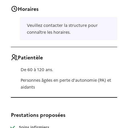
Horaires
Veuillez contacter la structure pour
connaître les horaires.
Patientèle
De 60 à 120 ans.
Personnes âgées en perte d'autonomie (PA) et
aidants
Prestations proposées
: disponible
: non disponible
Soins infirmiers