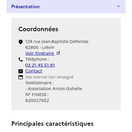
Présentation
Coordonnées
124 rue Jean-Baptiste Defernez
62800 - Liévin
Voir itinéraire
Téléphone :
03 21 45 51 81
Contact
Contact
Site Internet
Site internet non renseigné
Gestionnaire :
- Association Artois Gohelle
N° FINESS :
620027052
Principales caractéristiques