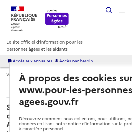
RÉPUBLIQUE
FRANÇAISE
Le site officiel d'information pour les
personnes âgées et les aidants
Accès aux annuaires
Accès par besoin
À propos des cookies su
Voir le fil d’Ariane
www.pour-les-personnes
Retour aux résultats de l'annuaire
agees.gouv.fr
Service de soins infirmiers à
domicile – SSIAD - Association
Découvrez comment nous collectons, nous utilisons, no
Artois Gohelle
données en lisant notre notice d’information sur la pr
à caractère personnel.