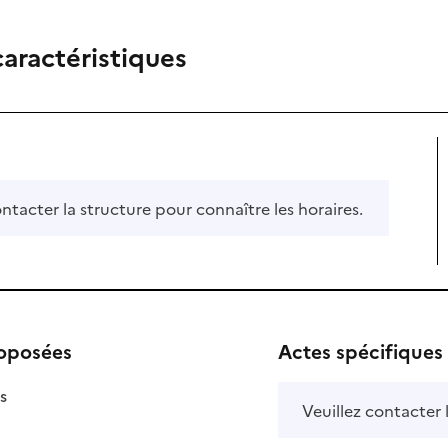
caractéristiques
ontacter la structure pour connaître les horaires.
roposées
Actes spécifiques
isponible
on disponible
s
Veuillez contacter 