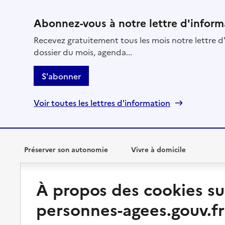
Abonnez-vous à notre lettre d'inform
Recevez gratuitement tous les mois notre lettre d'
dossier du mois, agenda...
S'abonner
Voir toutes les lettres d'information
Préserver son autonomie
Vivre à domicile
Perte d'autonomie : évaluation
Bénéficier d'aide à domicile
À propos des cookies su
et droits
Bénéficier de soins à domicile
personnes-agees.gouv.fr
Aménager son logement et
s'équiper
Aides financières