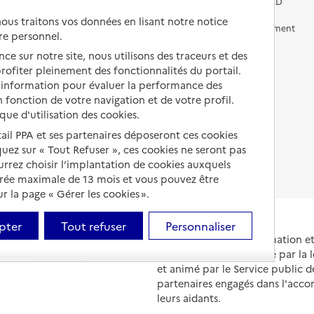
Vivre chez un proche
Aides financières en EHPAD
us traitons vos données en lisant notre notice
Vivre en accueil familial
Prévention, accompagnement
re personnel.
et soins
Autres solutions de logement
ce sur notre site, nous utilisons des traceurs et des
Comprendre les prix en
 profiter pleinement des fonctionnalités du portail.
EHPAD
d’information pour évaluer la performance des
 fonction de votre navigation et de votre profil.
Droits en EHPAD
ique d'utilisation des cookies.
Fin de vie en EHPAD
tail PPA et ses partenaires déposeront ces cookies
iquez sur « Tout Refuser », ces cookies ne seront pas
ourrez choisir l’implantation de cookies auxquels
urée maximale de 13 mois et vous pouvez être
 la page « Gérer les cookies ».
pter
Tout refuser
Personnaliser
Portail national d'information 
et de leurs proches, créé par la l
et animé par le Service public 
partenaires engagés dans l'acc
leurs aidants.