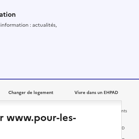
ation
information : actualités,
Changer de logement
Vivre dans un EHPAD
Les questions à se poser
Les différents établissements
r www.pour-les-
médicalisés
Vivre dans une résidence avec
services pour seniors
Préparer l'entrée en EHPAD