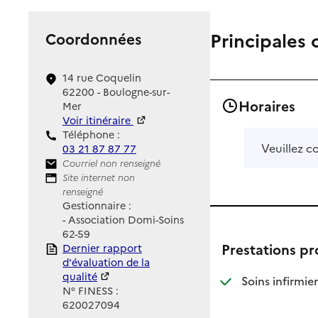
Principales 
Coordonnées
14 rue Coquelin
62200 - Boulogne-sur-
Horaires
Mer
Voir itinéraire
Téléphone :
Veuillez c
03 21 87 87 77
Contact
Courriel non renseigné
Site Internet
Site internet non
renseigné
Gestionnaire :
- Association Domi-Soins
62-59
Prestations p
Rapport HAS
Dernier rapport
d'évaluation de la
qualité
: d
: n
Soins infirmier
N° FINESS :
620027094