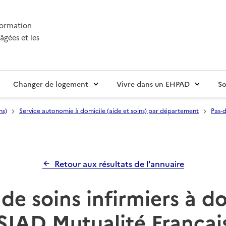
nformation
âgées et les
Changer de logement
Vivre dans un EHPAD
So
ns)
Service autonomie à domicile (aide et soins) par département
Pas-d
Retour aux résultats de l'annuaire
de soins infirmiers à d
SIAD Mutualité Françai