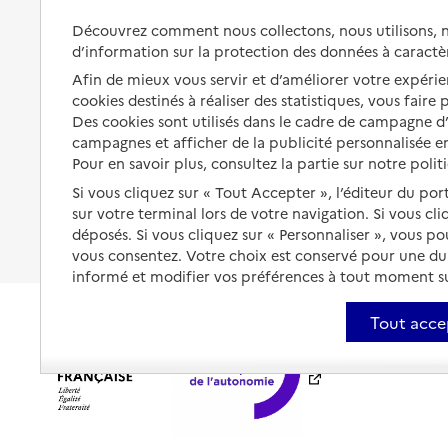
Préserver son autonomie et sa
Solutions d'accueil temporaire
Découvrez comment nous collectons, nous utilisons, no
santé
d’information sur la protection des données à caractè
Partager son logement
Organiser à l'avance sa propre
Afin de mieux vous servir et d’améliorer votre expérien
protection
Vivre à domicile avec une
cookies destinés à réaliser des statistiques, vous faire
maladie ou un handicap
Des cookies sont utilisés dans le cadre de campagne 
Les mesures de protection
campagnes et afficher de la publicité personnalisée en
Être hospitalisé
Pour en savoir plus, consultez la partie sur notre polit
Les obligations de la famille
Si vous cliquez sur « Tout Accepter », l’éditeur du por
Fin de vie à domicile
À qui s’adresser ?
sur votre terminal lors de votre navigation. Si vous cl
déposés. Si vous cliquez sur « Personnaliser », vous p
Les politiques du grand âge
vous consentez. Votre choix est conservé pour une d
informé et modifier vos préférences à tout moment sur
Tout acce