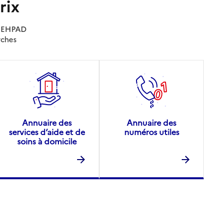
rix
es EHPAD
rches
Annuaire des
Annuaire des
services d’aide et de
numéros utiles
soins à domicile