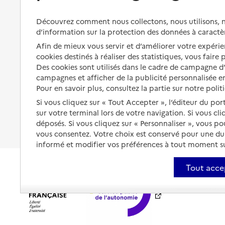
Préserver son autonomie et sa
Solutions d'accueil temporaire
Découvrez comment nous collectons, nous utilisons, no
santé
d’information sur la protection des données à caractè
Partager son logement
Organiser à l'avance sa propre
Afin de mieux vous servir et d’améliorer votre expérien
protection
Vivre à domicile avec une
cookies destinés à réaliser des statistiques, vous faire
maladie ou un handicap
Des cookies sont utilisés dans le cadre de campagne 
Les mesures de protection
campagnes et afficher de la publicité personnalisée en
Être hospitalisé
Pour en savoir plus, consultez la partie sur notre polit
Les obligations de la famille
Si vous cliquez sur « Tout Accepter », l’éditeur du por
Fin de vie à domicile
À qui s’adresser ?
sur votre terminal lors de votre navigation. Si vous cl
déposés. Si vous cliquez sur « Personnaliser », vous p
Les politiques du grand âge
vous consentez. Votre choix est conservé pour une d
informé et modifier vos préférences à tout moment sur
Tout acce