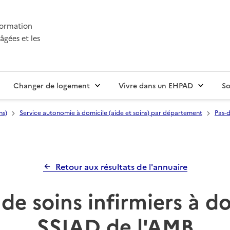
nformation
âgées et les
Changer de logement
Vivre dans un EHPAD
So
ns)
Service autonomie à domicile (aide et soins) par département
Pas-d
Retour aux résultats de l'annuaire
de soins infirmiers à d
SSIAD de l'AMB