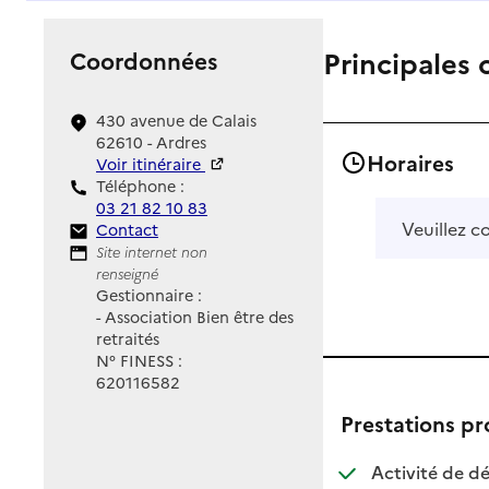
Principales 
Coordonnées
430 avenue de Calais
62610 - Ardres
Horaires
Voir itinéraire
Téléphone :
03 21 82 10 83
Veuillez c
Contact
Contact
Site Internet
Site internet non
renseigné
Gestionnaire :
- Association Bien être des
retraités
N° FINESS :
620116582
Prestations p
Activité de dé