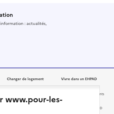
ation
information : actualités,
Changer de logement
Vivre dans un EHPAD
Les questions à se poser
Les différents établissements
r www.pour-les-
médicalisés
Vivre dans une résidence avec
services pour seniors
Préparer l'entrée en EHPAD