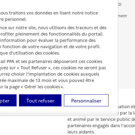
Vivre chez un proche
Aides financières en EHPAD
us traitons vos données en lisant notre notice
Vivre en accueil familial
Prévention, accompagnement
re personnel.
et soins
Autres solutions de logement
ce sur notre site, nous utilisons des traceurs et des
Comprendre les prix en
 profiter pleinement des fonctionnalités du portail.
EHPAD
d’information pour évaluer la performance des
 fonction de votre navigation et de votre profil.
Droits en EHPAD
ique d'utilisation des cookies.
Fin de vie en EHPAD
tail PPA et ses partenaires déposeront ces cookies
iquez sur « Tout Refuser », ces cookies ne seront pas
ourrez choisir l’implantation de cookies auxquels
urée maximale de 13 mois et vous pouvez être
 la page « Gérer les cookies ».
pter
Tout refuser
Personnaliser
Portail national d'information 
et de leurs proches, créé par la l
et animé par le Service public 
partenaires engagés dans l'acc
leurs aidants.