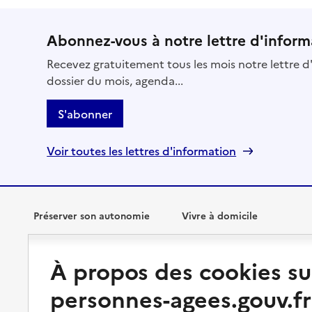
Abonnez-vous à notre lettre d'inform
Recevez gratuitement tous les mois notre lettre d'
dossier du mois, agenda...
S'abonner
Voir toutes les lettres d'information
Préserver son autonomie
Vivre à domicile
Perte d'autonomie : évaluation
Bénéficier d'aide à domicile
À propos des cookies su
et droits
Bénéficier de soins à domicile
personnes-agees.gouv.fr
Aménager son logement et
s'équiper
Aides financières