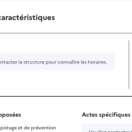
caractéristiques
ontacter la structure pour connaître les horaires.
roposées
Actes spécifiques
: disponible
: non disponible
pistage et de prévention
Veuillez contacter 