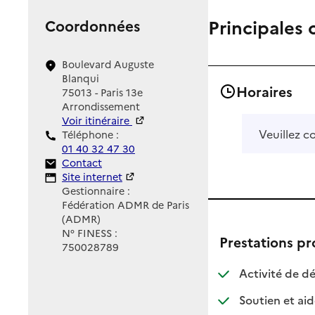
Principales 
Coordonnées
Boulevard Auguste
Blanqui
Horaires
75013 - Paris 13e
Arrondissement
Voir itinéraire
Veuillez c
Téléphone :
01 40 32 47 30
Contact
Contact
Site Internet
Site internet
Gestionnaire :
Fédération ADMR de Paris
(ADMR)
N° FINESS :
Prestations p
750028789
Activité de dé
Soutien et aid