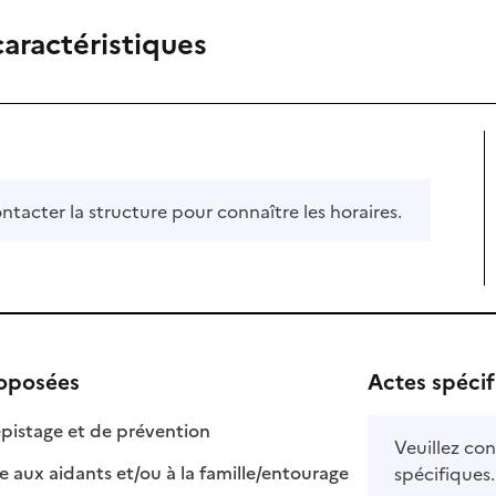
caractéristiques
ontacter la structure pour connaître les horaires.
roposées
Actes spéci
: disponible
: non disponible
pistage et de prévention
Veuillez con
: disponible
: non disponible
e aux aidants et/ou à la famille/entourage
spécifiques.