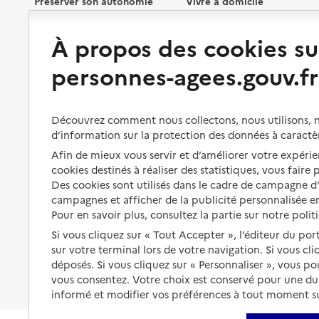
Préserver son autonomie
Vivre à domicile
À propos des cookies su
Perte d'autonomie : évaluation
Bénéficier d'aide à domicile
et droits
personnes-agees.gouv.fr
Bénéficier de soins à domicile
Aménager son logement et
s'équiper
Aides financières
Découvrez comment nous collectons, nous utilisons, no
Préserver son autonomie et sa
Solutions d'accueil temporaire
santé
d’information sur la protection des données à caractè
Partager son logement
Afin de mieux vous servir et d’améliorer votre expérien
Organiser à l'avance sa propre
cookies destinés à réaliser des statistiques, vous faire
protection
Vivre à domicile avec une
Des cookies sont utilisés dans le cadre de campagne 
maladie ou un handicap
campagnes et afficher de la publicité personnalisée en
Les mesures de protection
Pour en savoir plus, consultez la partie sur notre polit
Être hospitalisé
Les obligations de la famille
Si vous cliquez sur « Tout Accepter », l’éditeur du por
Fin de vie à domicile
sur votre terminal lors de votre navigation. Si vous cl
À qui s’adresser ?
déposés. Si vous cliquez sur « Personnaliser », vous p
vous consentez. Votre choix est conservé pour une d
Les politiques du grand âge
informé et modifier vos préférences à tout moment sur