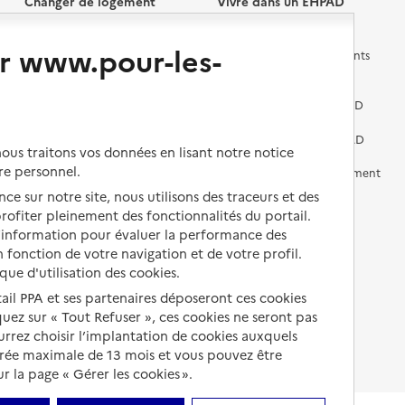
Changer de logement
Vivre dans un EHPAD
r www.pour-les-
Les questions à se poser
Les différents établissements
médicalisés
Vivre dans une résidence avec
services pour seniors
Préparer l'entrée en EHPAD
Vivre chez un proche
Aides financières en EHPAD
us traitons vos données en lisant notre notice
re personnel.
Vivre en accueil familial
Prévention, accompagnement
et soins
ce sur notre site, nous utilisons des traceurs et des
Autres solutions de logement
 profiter pleinement des fonctionnalités du portail.
Comprendre les prix en
d’information pour évaluer la performance des
EHPAD
 fonction de votre navigation et de votre profil.
ique d'utilisation des cookies.
Droits en EHPAD
tail PPA et ses partenaires déposeront ces cookies
Fin de vie en EHPAD
iquez sur « Tout Refuser », ces cookies ne seront pas
ourrez choisir l’implantation de cookies auxquels
urée maximale de 13 mois et vous pouvez être
 la page « Gérer les cookies ».