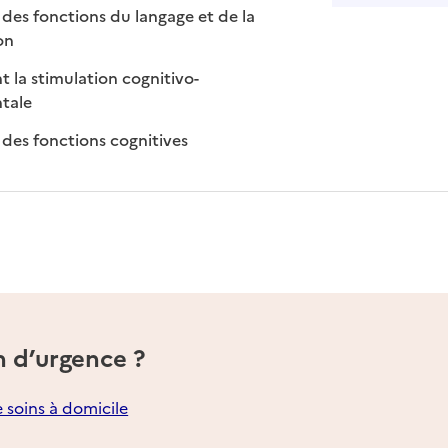
es fonctions du langage et de la
disponible
non disponible
on
t la stimulation cognitivo-
: disponible
: non disponible
tale
: disponible
: non disponible
des fonctions cognitives
n d’urgence ?
e soins à domicile