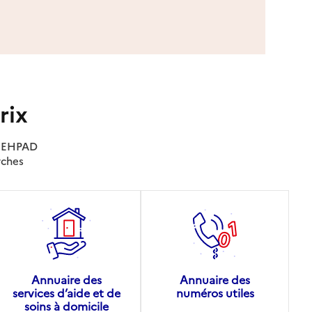
rix
es EHPAD
rches
Annuaire des
Annuaire des
services d’aide et de
numéros utiles
soins à domicile