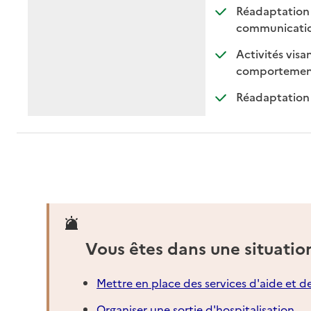
Réadaptation d
: 
: 
communicati
Activités visan
comportemen
Réadaptation 
Vous êtes dans une situatio
Mettre en place des services d'aide et d
Organiser une sortie d'hospitalisation