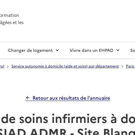
nformation
âgées et les
Changer de logement
Vivre dans un EHPAD
So
ns)
Service autonomie à domicile (aide et soins) par département
Paris
Retour aux résultats de l'annuaire
de soins infirmiers à d
SIAD ADMR - Site Blanq