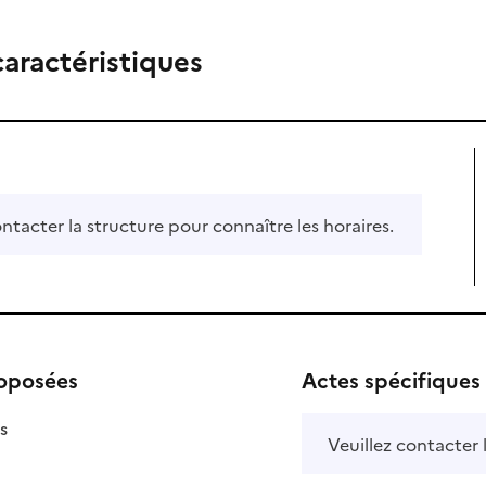
caractéristiques
ontacter la structure pour connaître les horaires.
roposées
Actes spécifiques
isponible
on disponible
s
Veuillez contacter 