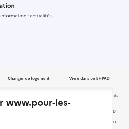
ation
information : actualités,
Changer de logement
Vivre dans un EHPAD
Les questions à se poser
Les différents établissements
r www.pour-les-
médicalisés
Vivre dans une résidence avec
services pour seniors
Préparer l'entrée en EHPAD
Vivre chez un proche
Aides financières en EHPAD