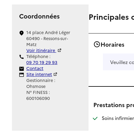
Principales 
Coordonnées
14 place André Léger
60490 - Ressons-sur-
Horaires
Matz
Voir itinéraire
Téléphone :
Veuillez c
09 70 19 29 93
Contact
Contact
Site Internet
Site internet
Gestionnaire :
Ohsmose
N° FINESS :
600106090
Prestations p
: d
: n
Soins infirmier