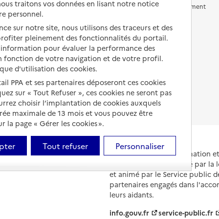
us traitons vos données en lisant notre notice
Vivre en accueil familial
Prévention, accompagnement
re personnel.
et soins
Autres solutions de logement
ce sur notre site, nous utilisons des traceurs et des
Comprendre les prix en
 profiter pleinement des fonctionnalités du portail.
EHPAD
d’information pour évaluer la performance des
 fonction de votre navigation et de votre profil.
Droits en EHPAD
ique d'utilisation des cookies.
Fin de vie en EHPAD
tail PPA et ses partenaires déposeront ces cookies
iquez sur « Tout Refuser », ces cookies ne seront pas
ourrez choisir l’implantation de cookies auxquels
urée maximale de 13 mois et vous pouvez être
 la page « Gérer les cookies ».
pter
Tout refuser
Personnaliser
Portail national d'information 
et de leurs proches, créé par la l
et animé par le Service public 
partenaires engagés dans l'acc
leurs aidants.
info.gouv.fr
service-public.fr