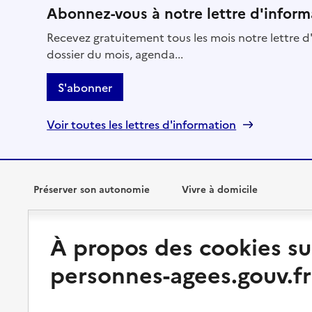
Abonnez-vous à notre lettre d'inform
Recevez gratuitement tous les mois notre lettre d'
dossier du mois, agenda...
S'abonner
Voir toutes les lettres d'information
Préserver son autonomie
Vivre à domicile
Perte d'autonomie : évaluation
Bénéficier d'aide à domicile
À propos des cookies su
et droits
Bénéficier de soins à domicile
personnes-agees.gouv.fr
Aménager son logement et
s'équiper
Aides financières
Préserver son autonomie et sa
Solutions d'accueil temporaire