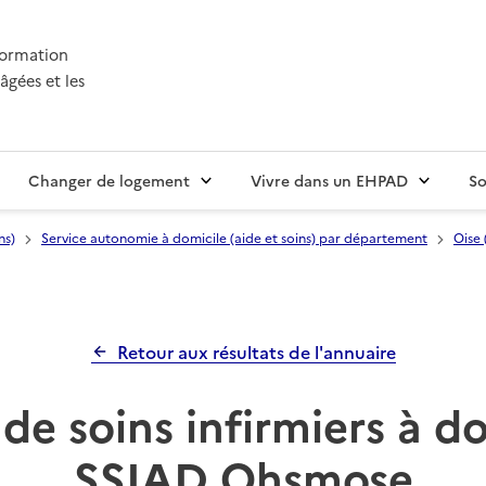
nformation
âgées et les
Changer de logement
Vivre dans un EHPAD
So
ns)
Service autonomie à domicile (aide et soins) par département
Oise 
Retour aux résultats de l'annuaire
de soins infirmiers à d
SSIAD Ohsmose