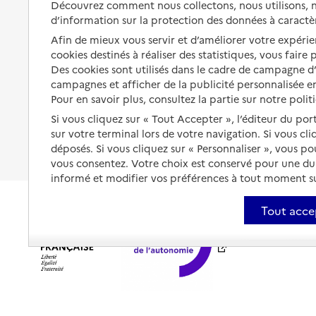
Découvrez comment nous collectons, nous utilisons, no
santé
d’information sur la protection des données à caractè
Partager son logement
Organiser à l'avance sa propre
Afin de mieux vous servir et d’améliorer votre expérien
protection
Vivre à domicile avec une
cookies destinés à réaliser des statistiques, vous faire
maladie ou un handicap
Des cookies sont utilisés dans le cadre de campagne 
Les mesures de protection
campagnes et afficher de la publicité personnalisée en
Être hospitalisé
Pour en savoir plus, consultez la partie sur notre polit
Les obligations de la famille
Fin de vie à domicile
Si vous cliquez sur « Tout Accepter », l’éditeur du por
À qui s’adresser ?
sur votre terminal lors de votre navigation. Si vous cl
déposés. Si vous cliquez sur « Personnaliser », vous p
Les politiques du grand âge
vous consentez. Votre choix est conservé pour une d
informé et modifier vos préférences à tout moment sur
Tout acce