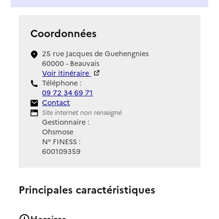
Coordonnées
25 rue Jacques de Guehengnies
60000 - Beauvais
Voir itinéraire
Téléphone :
09 72 34 69 71
Contact
Contact
Site Internet
Site internet non renseigné
Gestionnaire :
Ohsmose
N° FINESS :
600109359
Principales caractéristiques
Horaires