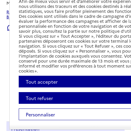
Afin de mieux vous servir et d’améliorer votre expérienc
Mis à jour le
23/07/2026
nous utilisons des traceurs et des cookies destinés à réal
statistiques, vous faire profiter pleinement des fonction
Rechercher les établissements et services autour de
Des cookies sont utilisés dans le cadre de campagne d
Beauvais.
évaluer la performance des campagnes et afficher de la
personnalisée en fonction de votre navigation et de vot
Signaler une erreur
savoir plus, consultez la partie sur notre politique d'uti
Si vous cliquez sur « Tout Accepter », l’éditeur du porta
partenaires déposeront ces cookies sur votre terminal l
navigation. Si vous cliquez sur « Tout Refuser », ces co
déposés. Si vous cliquez sur « Personnaliser », vous pou
l’implantation de cookies auxquels vous consentez. Vot
conservé pour une durée maximale de 13 mois et vous
informé et modifier vos préférences à tout moment sur
cookies ».
Tout accepter
Tout refuser
Tout déplier
Personnaliser
Présentation