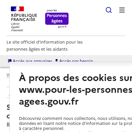
RÉPUBLIQUE
FRANÇAISE
Le site officiel d'information pour les
personnes âgées et les aidants
Accès aux annuaires
Accès par besoin
À propos des cookies su
Voir le fil d’Ariane
www.pour-les-personnes
Retour aux résultats de l'annuaire
agees.gouv.fr
Service de soins infirmiers à
domicile – SSIAD Ohsmose
Découvrez comment nous collectons, nous utilisons, no
données en lisant notre notice d’information sur la pr
Beauvais, OISE
à caractère personnel.