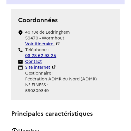
Coordonnées
40 rue de Ledringhem
59470 - Wormhout
Voir itinéraire
Téléphone :
03 28 62 93 25
Contact
Contact
Site Internet
Site internet
Gestionnaire :
Fédération ADMR du Nord (ADMR)
N° FINESS :
590809349
Principales caractéristiques
Horaires