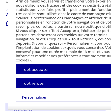
Afin de mieux vous servir et d’améliorer votre expérienc
Mis à jour le
05/08/2026
nous utilisons des traceurs et des cookies destinés à réal
statistiques, vous faire profiter pleinement des fonction
Rechercher les établissements et services autour de
Des cookies sont utilisés dans le cadre de campagne d
Wormhout.
évaluer la performance des campagnes et afficher de la
personnalisée en fonction de votre navigation et de vot
Signaler une erreur
savoir plus, consultez la partie sur notre politique d'uti
Si vous cliquez sur « Tout Accepter », l’éditeur du porta
partenaires déposeront ces cookies sur votre terminal l
navigation. Si vous cliquez sur « Tout Refuser », ces co
déposés. Si vous cliquez sur « Personnaliser », vous pou
l’implantation de cookies auxquels vous consentez. Vot
conservé pour une durée maximale de 13 mois et vous
informé et modifier vos préférences à tout moment sur
cookies ».
Tout accepter
Tout refuser
Tout déplier
Personnaliser
Présentation