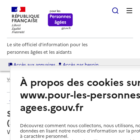
RÉPUBLIQUE
FRANÇAISE
Le site officiel d'information pour les
personnes âgées et les aidants
Accès aux annuaires
Accès par besoin
À propos des cookies su
Voir le fil d’Ariane
www.pour-les-personnes
Retour aux résultats de l'annuaire
agees.gouv.fr
Service autonomie à domicile
(aide et soins) – Services ADMR
Découvrez comment nous collectons, nous utilisons, no
données en lisant notre notice d’information sur la pr
Wormhout, NORD
à caractère personnel.