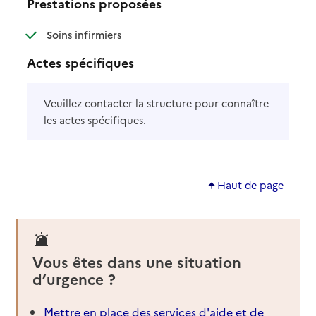
Prestations proposées
: disponible
: non disponible
Soins infirmiers
Actes spécifiques
Veuillez contacter la structure pour connaître
les actes spécifiques.
Haut de page
Vous êtes dans une situation
d’urgence ?
Mettre en place des services d'aide et de