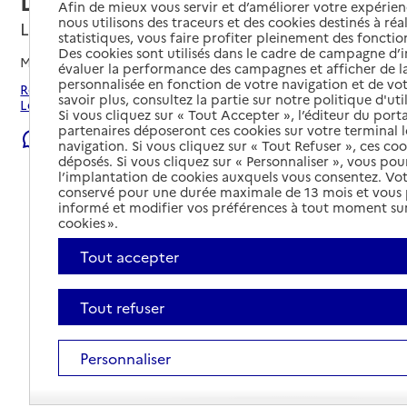
Douai Sud
Afin de mieux vous servir et d’améliorer votre expérienc
nous utilisons des traceurs et des cookies destinés à réal
Lewarde, NORD
statistiques, vous faire profiter pleinement des fonction
Des cookies sont utilisés dans le cadre de campagne d
Mis à jour le
22/07/2026
évaluer la performance des campagnes et afficher de la
personnalisée en fonction de votre navigation et de vot
Rechercher les établissements et services autour de
savoir plus, consultez la partie sur notre politique d'uti
Lewarde.
Si vous cliquez sur « Tout Accepter », l’éditeur du porta
partenaires déposeront ces cookies sur votre terminal l
Signaler une erreur
navigation. Si vous cliquez sur « Tout Refuser », ces co
déposés. Si vous cliquez sur « Personnaliser », vous pou
l’implantation de cookies auxquels vous consentez. Vot
conservé pour une durée maximale de 13 mois et vous
informé et modifier vos préférences à tout moment sur
cookies ».
Tout accepter
Tout refuser
Personnaliser
Tout déplier