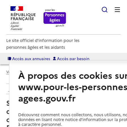
RÉPUBLIQUE
FRANÇAISE
Le site officiel d'information pour les
personnes âgées et les aidants
Accès aux annuaires
Accès par besoin
À propos des cookies su
Voir le fil d’Ariane
www.pour-les-personnes
Retour aux résultats de l'annuaire
agees.gouv.fr
Service de soins infirmiers à
domicile – SSIAD - Instance de
Découvrez comment nous collectons, nous utilisons, no
coordination gérontologique
données en lisant notre notice d’information sur la pr
à caractère personnel.