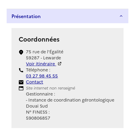
Présentation
Coordonnées
75 rue de l'Égalité
59287 - Lewarde
Voir itinéraire
Téléphone :
03 27 98 45 55
Contact
Contact
Site Internet
Site internet non renseigné
Gestionnaire :
- Instance de coordination gérontologique
Douai Sud
N° FINESS :
590806857