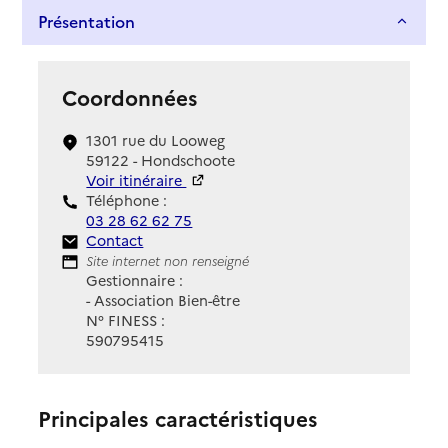
Présentation
Coordonnées
1301 rue du Looweg
59122 - Hondschoote
Voir itinéraire
Téléphone :
03 28 62 62 75
Contact
Contact
Site Internet
Site internet non renseigné
Gestionnaire :
- Association Bien-être
N° FINESS :
590795415
Principales caractéristiques