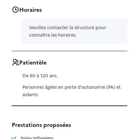
Horaires
Veuillez contacter la structure pour
connaître les horaires.
Patientèle
De 60 à 120 ans.
Personnes âgées en perte d'autonomie (PA) et
aidants
Prestations proposées
: disponible
: non disponible
Soins infirmiers