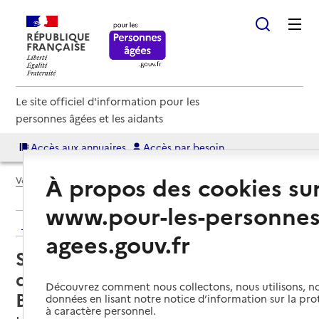
RÉPUBLIQUE
FRANÇAISE
Le site officiel d'information pour les
personnes âgées et les aidants
Accès aux annuaires
Accès par besoin
À propos des cookies su
Voir le fil d’Ariane
www.pour-les-personnes
Retour aux résultats de l'annuaire
agees.gouv.fr
Service de soins infirmiers à
domicile – SSIAD - Association
Découvrez comment nous collectons, nous utilisons, no
Bien-être
données en lisant notre notice d’information sur la pr
à caractère personnel.