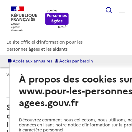
RÉPUBLIQUE
FRANÇAISE
Le site officiel d'information pour les
personnes âgées et les aidants
Accès aux annuaires
Accès par besoin
À propos des cookies su
Voir le fil d’Ariane
www.pour-les-personnes
Retour aux résultats de l'annuaire
agees.gouv.fr
Service de soins infirmiers à
domicile – SSIAD - Syndicat
Découvrez comment nous collectons, nous utilisons, no
Intercommunal à Vocation
données en lisant notre notice d’information sur la pr
à caractère personnel.