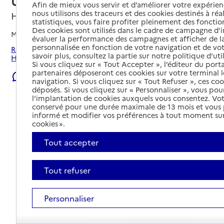
Unique (SIVU)
Afin de mieux vous servir et d’améliorer votre expérienc
nous utilisons des traceurs et des cookies destinés à réal
Haubourdin, NORD
statistiques, vous faire profiter pleinement des fonction
Des cookies sont utilisés dans le cadre de campagne d
Mis à jour le
01/08/2026
évaluer la performance des campagnes et afficher de la
personnalisée en fonction de votre navigation et de vot
Rechercher les établissements et services autour de
savoir plus, consultez la partie sur notre politique d'uti
Haubourdin.
Si vous cliquez sur « Tout Accepter », l’éditeur du porta
partenaires déposeront ces cookies sur votre terminal l
Signaler une erreur
navigation. Si vous cliquez sur « Tout Refuser », ces co
déposés. Si vous cliquez sur « Personnaliser », vous pou
l’implantation de cookies auxquels vous consentez. Vot
conservé pour une durée maximale de 13 mois et vous
informé et modifier vos préférences à tout moment sur
cookies ».
Tout accepter
Tout refuser
Personnaliser
Tout déplier