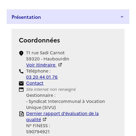
Présentation
Coordonnées
11 rue Sadi Carnot
59320 - Haubourdin
Voir itinéraire
Téléphone :
03 20 44 01 76
Contact
Contact
Site Internet
Site internet non renseigné
Gestionnaire :
- Syndicat Intercommunal à Vocation
Unique (SIVU)
Rapport HAS
Dernier rapport d'évaluation de la
qualité
N° FINESS :
590794921