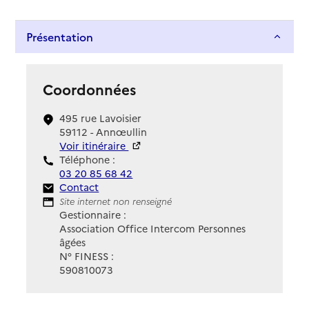
Présentation
Coordonnées
495 rue Lavoisier
59112 - Annœullin
Voir itinéraire
Téléphone :
03 20 85 68 42
Contact
Contact
Site Internet
Site internet non renseigné
Gestionnaire :
Association Office Intercom Personnes
âgées
N° FINESS :
590810073