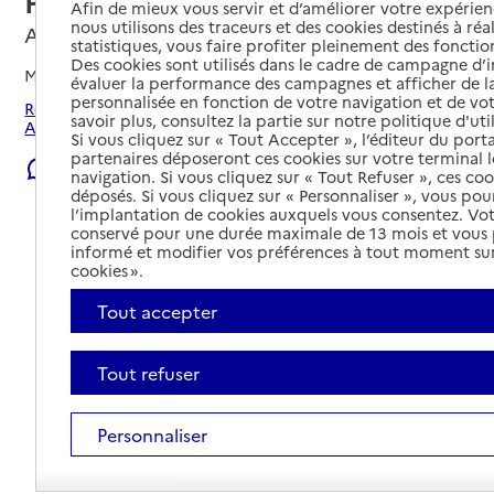
Personnes âgées
Afin de mieux vous servir et d’améliorer votre expérienc
nous utilisons des traceurs et des cookies destinés à réal
Annœullin, NORD
statistiques, vous faire profiter pleinement des fonction
Des cookies sont utilisés dans le cadre de campagne d
Mis à jour le
29/07/2026
évaluer la performance des campagnes et afficher de la
personnalisée en fonction de votre navigation et de vot
Rechercher les établissements et services autour de
savoir plus, consultez la partie sur notre politique d'uti
Annœullin.
Si vous cliquez sur « Tout Accepter », l’éditeur du porta
partenaires déposeront ces cookies sur votre terminal l
Signaler une erreur
navigation. Si vous cliquez sur « Tout Refuser », ces co
déposés. Si vous cliquez sur « Personnaliser », vous pou
l’implantation de cookies auxquels vous consentez. Vot
conservé pour une durée maximale de 13 mois et vous
informé et modifier vos préférences à tout moment sur
cookies ».
Tout accepter
Tout refuser
Personnaliser
Tout déplier