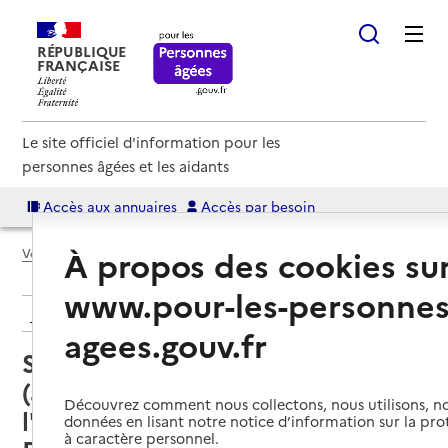
RÉPUBLIQUE
FRANÇAISE
Le site officiel d'information pour les
personnes âgées et les aidants
Accès aux annuaires
Accès par besoin
À propos des cookies su
Voir le fil d’Ariane
www.pour-les-personnes
Retour aux résultats de l'annuaire
agees.gouv.fr
Service autonomie à domicile
(aide et soins) – Services de
Découvrez comment nous collectons, nous utilisons, no
l'Association Office Intercom
données en lisant notre notice d’information sur la pr
à caractère personnel.