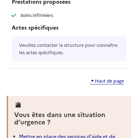
Prestations proposées
: disponible
: non disponible
Soins infirmiers
Actes spécifiques
Veuillez contacter la structure pour connaître
les actes spécifiques.
Haut de page
Vous êtes dans une situation
d’urgence ?
Mettre en place des services d'aide et de