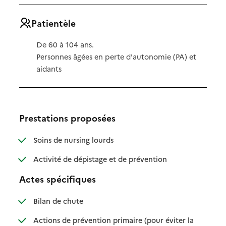
Patientèle
De 60 à 104 ans.
Personnes âgées en perte d'autonomie (PA) et
aidants
Prestations proposées
: disponible
: non disponible
Soins de nursing lourds
: disponible
: non disponible
Activité de dépistage et de prévention
Actes spécifiques
: disponible
: non disponible
Bilan de chute
Actions de prévention primaire (pour éviter la