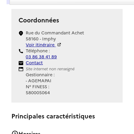
Coordonnées
Rue du Commandant Achet
58160 - Imphy
Voir itinéraire
Téléphone :
03 86 38 41 89
Contact
Contact
Site Internet
Site internet non renseigné
Gestionnaire :
- AGEMAPAI
N° FINESS :
580005064
Principales caractéristiques
Horaires