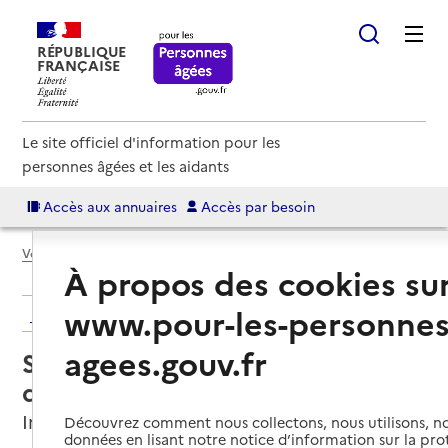
RÉPUBLIQUE
FRANÇAISE
Le site officiel d'information pour les
personnes âgées et les aidants
Accès aux annuaires
Accès par besoin
Voir le fil d’Ariane
À propos des cookies su
www.pour-les-personnes
Retour aux résultats de l'annuaire
agees.gouv.fr
Service de soins infirmiers à
domicile – SSIAD
Imphy, NIEVRE
Découvrez comment nous collectons, nous utilisons, no
données en lisant notre notice d’information sur la pr