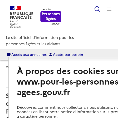
RÉPUBLIQUE
FRANÇAISE
Le site officiel d'information pour les
personnes âgées et les aidants
Accès aux annuaires
Accès par besoin
Voir le fil d’Ariane
À propos des cookies su
www.pour-les-personnes
Retour aux résultats de l'annuaire
agees.gouv.fr
Service de soins infirmiers à
domicile – SSIAD - Association
Découvrez comment nous collectons, nous utilisons, no
Fondation Bompard
données en lisant notre notice d’information sur la pr
à caractère personnel.