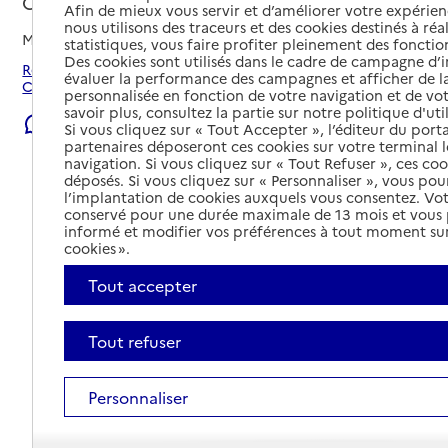
Courcelles-Chaussy, MOSELLE
Afin de mieux vous servir et d’améliorer votre expérienc
nous utilisons des traceurs et des cookies destinés à réal
Mis à jour le
06/08/2026
statistiques, vous faire profiter pleinement des fonction
Des cookies sont utilisés dans le cadre de campagne d
Rechercher les établissements et services autour de
évaluer la performance des campagnes et afficher de la
Courcelles-Chaussy.
personnalisée en fonction de votre navigation et de vot
savoir plus, consultez la partie sur notre politique d'uti
Signaler une erreur
Si vous cliquez sur « Tout Accepter », l’éditeur du porta
partenaires déposeront ces cookies sur votre terminal l
navigation. Si vous cliquez sur « Tout Refuser », ces co
déposés. Si vous cliquez sur « Personnaliser », vous pou
l’implantation de cookies auxquels vous consentez. Vot
conservé pour une durée maximale de 13 mois et vous
informé et modifier vos préférences à tout moment sur
cookies ».
Tout accepter
Tout refuser
Personnaliser
Tout déplier