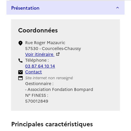
Présentation
Coordonnées
Rue Roger Mazauric
57530 - Courcelles-Chaussy
Voir itinéraire
Téléphone :
03 87 64 10 14
Contact
Contact
Site Internet
Site internet non renseigné
Gestionnaire :
- Association Fondation Bompard
N° FINESS :
570012849
Principales caractéristiques