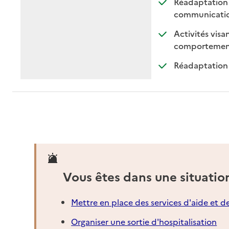
Réadaptation d
: 
: 
communicati
Activités visan
comportemen
Réadaptation 
Vous êtes dans une situatio
Mettre en place des services d'aide et d
Organiser une sortie d'hospitalisation