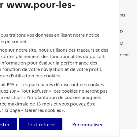
r www.pour-les-
Les questions à se poser
Les différents établissements
médicalisés
Vivre dans une résidence avec
services pour seniors
Préparer l'entrée en EHPAD
us traitons vos données en lisant notre notice
re personnel.
Vivre chez un proche
Aides financières en EHPAD
ce sur notre site, nous utilisons des traceurs et des
Vivre en accueil familial
Prévention, accompagnement
 profiter pleinement des fonctionnalités du portail.
et soins
d’information pour évaluer la performance des
Autres solutions de logement
 fonction de votre navigation et de votre profil.
Comprendre les prix en
ique d'utilisation des cookies.
EHPAD
tail PPA et ses partenaires déposeront ces cookies
Droits en EHPAD
iquez sur « Tout Refuser », ces cookies ne seront pas
ourrez choisir l’implantation de cookies auxquels
Fin de vie en EHPAD
urée maximale de 13 mois et vous pouvez être
 la page « Gérer les cookies ».
pter
Tout refuser
Personnaliser