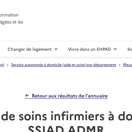
nformation
âgées et les
Changer de logement
Vivre dans un EHPAD
So
ns)
Service autonomie à domicile (aide et soins) par département
Meus
Retour aux résultats de l'annuaire
de soins infirmiers à d
SSIAD ADMR