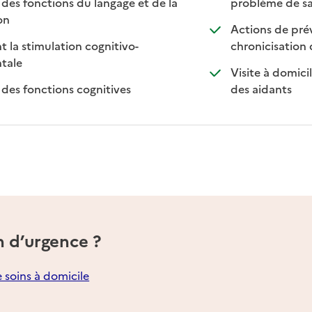
es fonctions du langage et de la
problème de sa
disponible
non disponible
on
Actions de préve
t la stimulation cognitivo-
chronicisation
: disponible
: non disponible
tale
Visite à domici
: disponible
: non disponible
: dispon
: non d
des fonctions cognitives
des aidants
n d’urgence ?
e soins à domicile