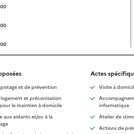
:00
:00
:00
roposées
Actes spécifiq
: disponible
: non disponible
: d
: n
pistage et de prévention
Visite à domici
 logement et préconisation
Accompagnement
: disponible
: non disponible
: disp
: non 
pour le maintien à domicile
informatique
e aux aidants et/ou à la
Atelier de stim
: disponible
: non disponible
rage
Actions de pré