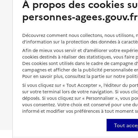
À propos des cookies su
personnes-agees.gouv.fr
Perte d'autonomie : évaluation
Bénéficier d'aide à domicile
et droits
Bénéficier de soins à domicile
Aménager son logement et
Découvrez comment nous collectons, nous utilisons, no
s'équiper
Aides financières
d’information sur la protection des données à caractè
Préserver son autonomie et sa
Solutions d'accueil temporaire
Afin de mieux vous servir et d’améliorer votre expérien
santé
cookies destinés à réaliser des statistiques, vous faire
Partager son logement
Des cookies sont utilisés dans le cadre de campagne 
Organiser à l'avance sa propre
campagnes et afficher de la publicité personnalisée en
protection
Vivre à domicile avec une
Pour en savoir plus, consultez la partie sur notre polit
maladie ou un handicap
Les mesures de protection
Si vous cliquez sur « Tout Accepter », l’éditeur du por
Être hospitalisé
sur votre terminal lors de votre navigation. Si vous cl
Les obligations de la famille
déposés. Si vous cliquez sur « Personnaliser », vous p
Fin de vie à domicile
vous consentez. Votre choix est conservé pour une d
À qui s’adresser ?
informé et modifier vos préférences à tout moment sur
Les politiques du grand âge
Tout acce