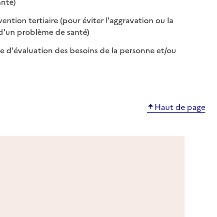
: disponible
: non disponible
nté)
ntion tertiaire (pour éviter l'aggravation ou la
: disponible
: non disponible
 d'un problème de santé)
le d'évaluation des besoins de la personne et/ou
ible
isponible
Haut de page