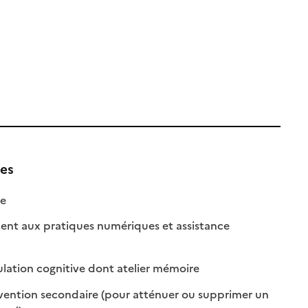
ues
isponible
on disponible
le
 aux pratiques numériques et assistance
onible
disponible
: disponible
: non disponible
ulation cognitive dont atelier mémoire
vention secondaire (pour atténuer ou supprimer un