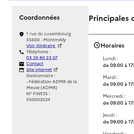
Principales 
Coordonnées
1 rue du Luxembourg
55600 - Montmédy
Horaires
Voir itinéraire
Téléphone :
03 29 80 23 07
Lundi :
Contact
Contact
de 09:00 à 17
Site Internet
Site internet
Gestionnaire :
Mardi :
- Fédération ADMR de la
de 09:00 à 17
Meuse (ADMR)
N° FINESS :
Mercredi :
550003024
de 09:00 à 17
Jeudi :
de 09:00 à 17
Vendredi :