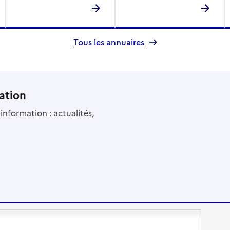
Tous les annuaires
ation
information : actualités,
Changer de logement
Vivre dans un EHPAD