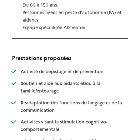
De 60 à 150 ans.
Personnes âgées en perte d'autonomie (PA) et
aidants
Équipe spécialisée Alzheimer
Prestations proposées
: disponible
: non disponible
Activité de dépistage et de prévention
Soutien et aide aux aidants et/ou à la
: disponible
: non disponible
famille/entourage
Réadaptation des fonctions du langage et de la
: disponible
: non disponible
communication
Activités visant la stimulation cognitivo-
: disponible
: non disponible
comportementale
: disponible
: non disponible