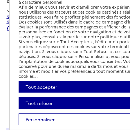
Baccarat, MEURTHE-ET-MOSELLE
à caractère personnel.
Afin de mieux vous servir et d’améliorer votre expérienc
Mis à jour le
08/08/2026
nous utilisons des traceurs et des cookies destinés à réal
Rechercher les établissements et services autour de
statistiques, vous faire profiter pleinement des fonction
Baccarat.
Des cookies sont utilisés dans le cadre de campagne d
évaluer la performance des campagnes et afficher de la
Signaler une erreur
personnalisée en fonction de votre navigation et de vot
savoir plus, consultez la partie sur notre politique d'uti
Si vous cliquez sur « Tout Accepter », l’éditeur du porta
partenaires déposeront ces cookies sur votre terminal l
navigation. Si vous cliquez sur « Tout Refuser », ces co
déposés. Si vous cliquez sur « Personnaliser », vous pou
l’implantation de cookies auxquels vous consentez. Vot
conservé pour une durée maximale de 13 mois et vous
informé et modifier vos préférences à tout moment sur
cookies ».
Tout accepter
Tout refuser
Tout déplier
Personnaliser