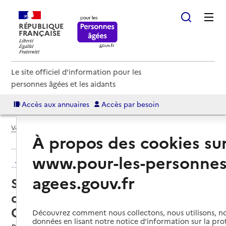
RÉPUBLIQUE
FRANÇAISE
Le site officiel d'information pour les
personnes âgées et les aidants
Accès aux annuaires
Accès par besoin
Voir le fil d’Ariane
À propos des cookies su
www.pour-les-personnes
Retour aux résultats de l'annuaire
agees.gouv.fr
Service de soins infirmiers à
domicile – SSIAD ADMR des 4
Cantons
Découvrez comment nous collectons, nous utilisons, no
données en lisant notre notice d’information sur la pr