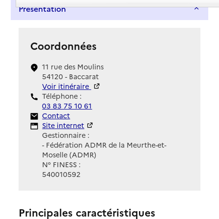
Présentation
Coordonnées
11 rue des Moulins
54120 - Baccarat
Voir itinéraire
Téléphone :
03 83 75 10 61
Contact
Contact
Site Internet
Site internet
Gestionnaire :
- Fédération ADMR de la Meurthe-et-
Moselle (ADMR)
N° FINESS :
540010592
Principales caractéristiques