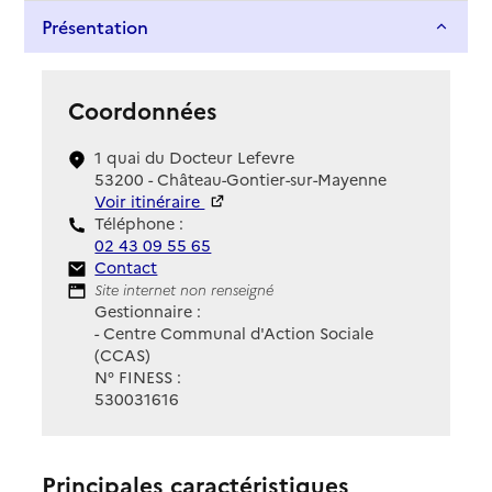
Présentation
Coordonnées
1 quai du Docteur Lefevre
53200 - Château-Gontier-sur-Mayenne
Voir itinéraire
Téléphone :
02 43 09 55 65
Contact
Contact
Site Internet
Site internet non renseigné
Gestionnaire :
- Centre Communal d'Action Sociale
(CCAS)
N° FINESS :
530031616
Principales caractéristiques