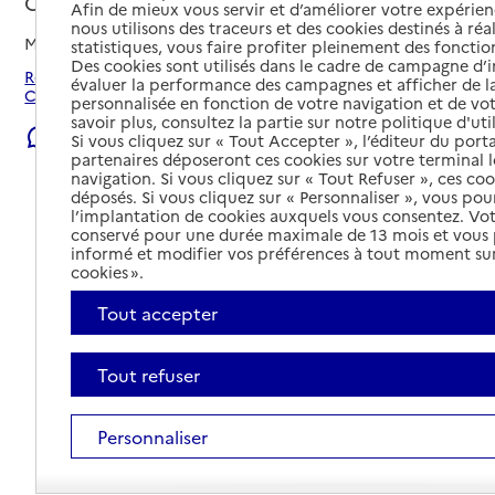
Château-Gontier-sur-Mayenne, MAYENNE
Afin de mieux vous servir et d’améliorer votre expérienc
nous utilisons des traceurs et des cookies destinés à réal
Mis à jour le
08/08/2026
statistiques, vous faire profiter pleinement des fonction
Des cookies sont utilisés dans le cadre de campagne d
Rechercher les établissements et services autour de
évaluer la performance des campagnes et afficher de la
Château-Gontier-sur-Mayenne.
personnalisée en fonction de votre navigation et de vot
savoir plus, consultez la partie sur notre politique d'uti
Signaler une erreur
Si vous cliquez sur « Tout Accepter », l’éditeur du porta
partenaires déposeront ces cookies sur votre terminal l
navigation. Si vous cliquez sur « Tout Refuser », ces co
déposés. Si vous cliquez sur « Personnaliser », vous pou
l’implantation de cookies auxquels vous consentez. Vot
conservé pour une durée maximale de 13 mois et vous
informé et modifier vos préférences à tout moment sur
cookies ».
Tout accepter
Tout refuser
Personnaliser
Tout déplier