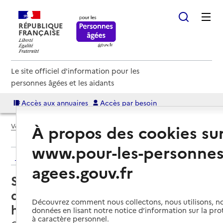
RÉPUBLIQUE
FRANÇAISE
Le site officiel d'information pour les
personnes âgées et les aidants
Accès aux annuaires
Accès par besoin
À propos des cookies su
Voir le fil d’Ariane
www.pour-les-personnes
Retour aux résultats de l'annuaire
agees.gouv.fr
Service de soins infirmiers à
domicile – SSIAD du Centre
Découvrez comment nous collectons, nous utilisons, no
hospitalier Haut-Anjou
données en lisant notre notice d’information sur la pr
à caractère personnel.