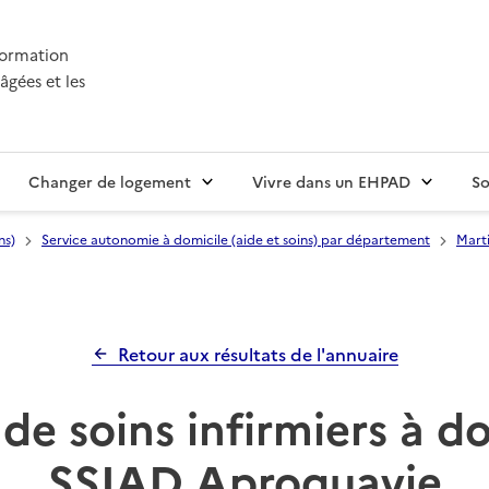
nformation
âgées et les
Changer de logement
Vivre dans un EHPAD
So
ns)
Service autonomie à domicile (aide et soins) par département
Marti
Retour aux résultats de l'annuaire
de soins infirmiers à d
SSIAD Aproquavie