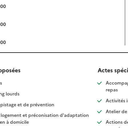
:00
:00
:00
roposées
Actes spéc
isponible
on disponible
s
Accompagn
: dispon
: non di
repas
: disponible
: non disponible
ng lourds
Activités 
: disponible
: non disponible
pistage et de prévention
Atelier de
 logement et préconisation d'adaptation
: disponible
: non disponible
ien à domicile
Actions de