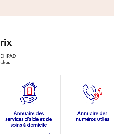
rix
es EHPAD
rches
Annuaire des
Annuaire des
services d’aide et de
numéros utiles
soins à domicile