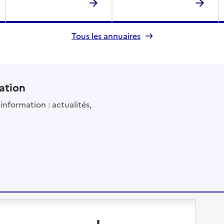
Tous les annuaires
ation
information : actualités,
Changer de logement
Vivre dans un EHPAD