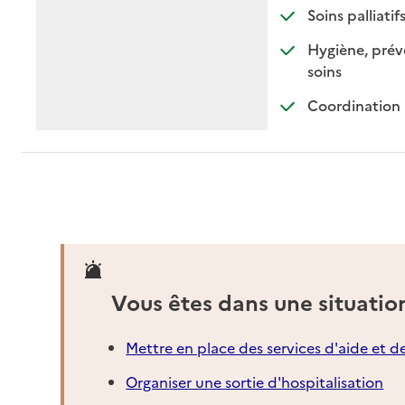
: di
: no
Soins palliatif
Hygiène, préve
: disponible
: non dispon
soins
Coordination 
Vous êtes dans une situatio
Mettre en place des services d'aide et d
Organiser une sortie d'hospitalisation