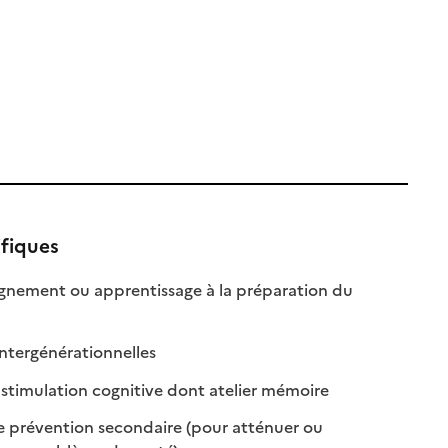
ifiques
ement ou apprentissage à la préparation du
ible
sponible
: disponible
: non disponible
intergénérationnelles
: disponible
: non disponible
 stimulation cognitive dont atelier mémoire
 prévention secondaire (pour atténuer ou