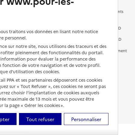
r www.pour-les-
Les questions à se poser
Les différents établissements
médicalisés
Vivre dans une résidence avec
services pour seniors
Préparer l'entrée en EHPAD
us traitons vos données en lisant notre notice
re personnel.
Vivre chez un proche
Aides financières en EHPAD
ce sur notre site, nous utilisons des traceurs et des
Vivre en accueil familial
Prévention, accompagnement
 profiter pleinement des fonctionnalités du portail.
et soins
d’information pour évaluer la performance des
Autres solutions de logement
 fonction de votre navigation et de votre profil.
Comprendre les prix en
ique d'utilisation des cookies.
EHPAD
tail PPA et ses partenaires déposeront ces cookies
Droits en EHPAD
iquez sur « Tout Refuser », ces cookies ne seront pas
ourrez choisir l’implantation de cookies auxquels
Fin de vie en EHPAD
urée maximale de 13 mois et vous pouvez être
 la page « Gérer les cookies ».
pter
Tout refuser
Personnaliser