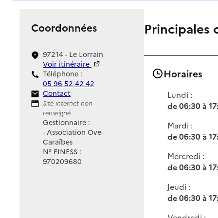
Principales 
Coordonnées
97214 - Le Lorrain
Voir itinéraire
Horaires
Téléphone :
05 96 52 42 42
Contact
Contact
Lundi :
Site Internet
Site internet non
de 06:30 à 17
renseigné
Gestionnaire :
Mardi :
- Association Ove-
de 06:30 à 17
Caraïbes
N° FINESS :
Mercredi :
970209680
de 06:30 à 17
Jeudi :
de 06:30 à 17
Vendredi :