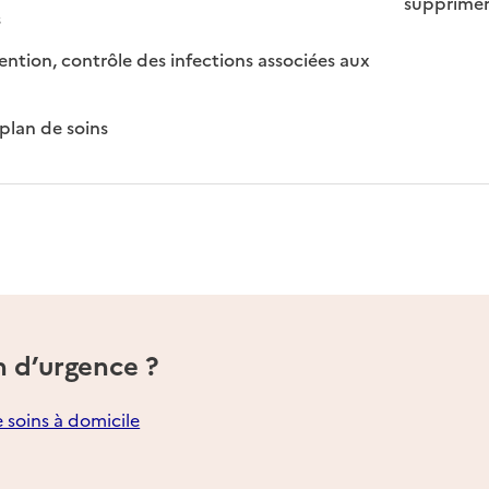
supprimer
sponible
n disponible
s
ntion, contrôle des infections associées aux
ible
: disponible
: non disponible
plan de soins
n d’urgence ?
e soins à domicile