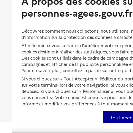
À propos des cookies su
personnes-agees.gouv.fr
Perte d'autonomie : évaluation
Bénéficier d'aide à domicile
et droits
Bénéficier de soins à domicile
Aménager son logement et
Découvrez comment nous collectons, nous utilisons, no
s'équiper
Aides financières
d’information sur la protection des données à caractè
Préserver son autonomie et sa
Solutions d'accueil temporaire
Afin de mieux vous servir et d’améliorer votre expérien
santé
cookies destinés à réaliser des statistiques, vous faire
Partager son logement
Des cookies sont utilisés dans le cadre de campagne 
Organiser à l'avance sa propre
campagnes et afficher de la publicité personnalisée en
protection
Vivre à domicile avec une
Pour en savoir plus, consultez la partie sur notre polit
maladie ou un handicap
Les mesures de protection
Si vous cliquez sur « Tout Accepter », l’éditeur du por
Être hospitalisé
sur votre terminal lors de votre navigation. Si vous cl
Les obligations de la famille
déposés. Si vous cliquez sur « Personnaliser », vous p
Fin de vie à domicile
vous consentez. Votre choix est conservé pour une d
À qui s’adresser ?
informé et modifier vos préférences à tout moment sur
Les politiques du grand âge
Tout acce