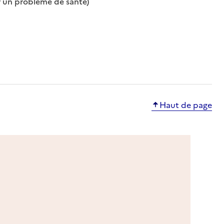
: disponible
: non disponible
 un problème de santé)
Haut de page