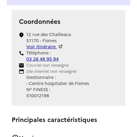
Coordonnées
12 rue des Chailleaux
51170 - Fismes
Voir itinéraire
Téléphone :
03 26 48 95 94
Contact
Courriel non renseigné
Site Internet
Site internet non renseigné
Gestionnaire :
- Centre hospitalier de Fismes
N° FINESS :
510012198
Principales caractéristiques