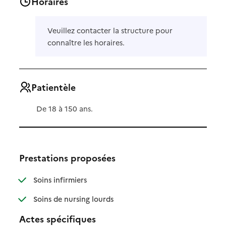
Horaires
Veuillez contacter la structure pour
connaître les horaires.
Patientèle
De 18 à 150 ans.
Prestations proposées
: disponible
: non disponible
Soins infirmiers
: disponible
: non disponible
Soins de nursing lourds
Actes spécifiques