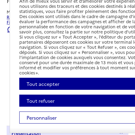
Fismes, MARNE
Afin de mieux vous servir et d’améliorer votre expérienc
nous utilisons des traceurs et des cookies destinés à réal
statistiques, vous faire profiter pleinement des fonction
Mis à jour le
29/07/2026
Des cookies sont utilisés dans le cadre de campagne d
Rechercher les établissements et services autour de
évaluer la performance des campagnes et afficher de la
Fismes.
personnalisée en fonction de votre navigation et de vot
Signaler une erreur
savoir plus, consultez la partie sur notre politique d'uti
Si vous cliquez sur « Tout Accepter », l’éditeur du porta
partenaires déposeront ces cookies sur votre terminal l
navigation. Si vous cliquez sur « Tout Refuser », ces co
déposés. Si vous cliquez sur « Personnaliser », vous pou
l’implantation de cookies auxquels vous consentez. Vot
conservé pour une durée maximale de 13 mois et vous
informé et modifier vos préférences à tout moment sur
cookies ».
Tout accepter
Tout refuser
Tout déplier
Personnaliser
Présentation