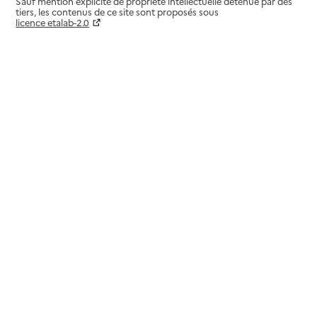
Sauf mention explicite de propriété intellectuelle détenue par des
tiers, les contenus de ce site sont proposés sous
licence etalab-2.0
Paramètres sur le choix des cookies