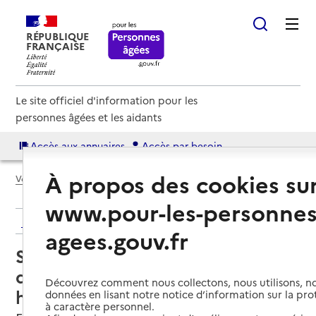
RÉPUBLIQUE
FRANÇAISE
Le site officiel d'information pour les
personnes âgées et les aidants
Accès aux annuaires
Accès par besoin
À propos des cookies su
Voir le fil d’Ariane
www.pour-les-personnes
Retour aux résultats de l'annuaire
agees.gouv.fr
Service de soins infirmiers à
domicile – SSIAD - Centre
Découvrez comment nous collectons, nous utilisons, no
hospitalier de Fismes
données en lisant notre notice d’information sur la pr
à caractère personnel.