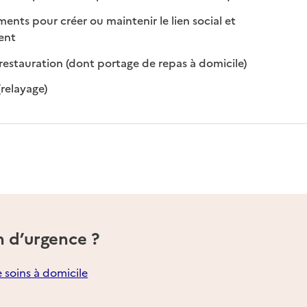
s pour créer ou maintenir le lien social et
 disponible
 non disponible
ment
: disponible
: non disponibl
restauration (dont portage de repas à domicile)
: disponible
: non disponible
(relayage)
n d’urgence ?
e soins à domicile