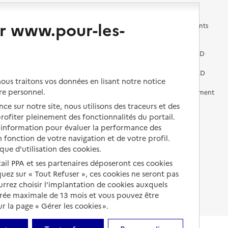
r www.pour-les-
Les questions à se poser
Les différents établissements
médicalisés
Vivre dans une résidence avec
services pour seniors
Préparer l'entrée en EHPAD
Vivre chez un proche
Aides financières en EHPAD
us traitons vos données en lisant notre notice
re personnel.
Vivre en accueil familial
Prévention, accompagnement
et soins
ce sur notre site, nous utilisons des traceurs et des
Autres solutions de logement
 profiter pleinement des fonctionnalités du portail.
Comprendre les prix en
d’information pour évaluer la performance des
EHPAD
 fonction de votre navigation et de votre profil.
Droits en EHPAD
ique d'utilisation des cookies.
tail PPA et ses partenaires déposeront ces cookies
Fin de vie en EHPAD
iquez sur « Tout Refuser », ces cookies ne seront pas
ourrez choisir l’implantation de cookies auxquels
urée maximale de 13 mois et vous pouvez être
 la page « Gérer les cookies ».