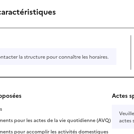
caractéristiques
ontacter la structure pour connaître les horaires.
roposées
Actes s
isponible
on disponible
s
Veuill
: disponible
: non disponi
ts pour les actes de la vie quotidienne (AVQ)
actes 
: disponible
: non disponib
ts pour accomplir les activités domestiques