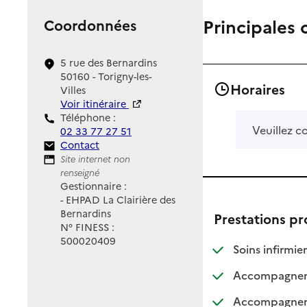
Principales 
Coordonnées
5 rue des Bernardins
50160 - Torigny-les-
Horaires
Villes
Voir itinéraire
Téléphone :
Veuillez c
02 33 77 27 51
Contact
Contact
Site Internet
Site internet non
renseigné
Gestionnaire :
- EHPAD La Clairière des
Bernardins
Prestations p
N° FINESS :
500020409
: d
: n
Soins infirmier
Accompagnemen
Accompagnemen