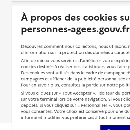
À propos des cookies su
Perte d'autonomie : évaluation
Bénéficier d'aide à domicile
et droits
personnes-agees.gouv.fr
Bénéficier de soins à domicile
Aménager son logement et
s'équiper
Aides financières
Découvrez comment nous collectons, nous utilisons, no
Préserver son autonomie et sa
Solutions d'accueil temporaire
santé
d’information sur la protection des données à caractè
Partager son logement
Afin de mieux vous servir et d’améliorer votre expérien
Organiser à l'avance sa propre
cookies destinés à réaliser des statistiques, vous faire
protection
Vivre à domicile avec une
Des cookies sont utilisés dans le cadre de campagne 
maladie ou un handicap
Les mesures de protection
campagnes et afficher de la publicité personnalisée en
Pour en savoir plus, consultez la partie sur notre polit
Être hospitalisé
Les obligations de la famille
Si vous cliquez sur « Tout Accepter », l’éditeur du por
Fin de vie à domicile
sur votre terminal lors de votre navigation. Si vous cl
À qui s’adresser ?
déposés. Si vous cliquez sur « Personnaliser », vous p
vous consentez. Votre choix est conservé pour une d
Les politiques du grand âge
informé et modifier vos préférences à tout moment sur