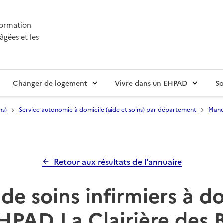
nformation
âgées et les
Changer de logement
Vivre dans un EHPAD
So
ns)
Service autonomie à domicile (aide et soins) par département
Manc
Retour aux résultats de l'annuaire
de soins infirmiers à d
HPAD La Clairière des 