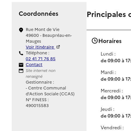
Principales 
Coordonnées
Rue Mont de Vie
49600 - Beaupréau-en-
Horaires
Mauges
Voir itinéraire
Téléphone :
Lundi :
02 41 71 76 85
de 09:00 à 17
Contact
Contact
Site Internet
Site internet non
Mardi :
renseigné
de 09:00 à 17
Gestionnaire :
- Centre Communal
Mercredi :
d'Action Sociale (CCAS)
de 09:00 à 17
N° FINESS :
490015583
Jeudi :
de 09:00 à 17
Vendredi :