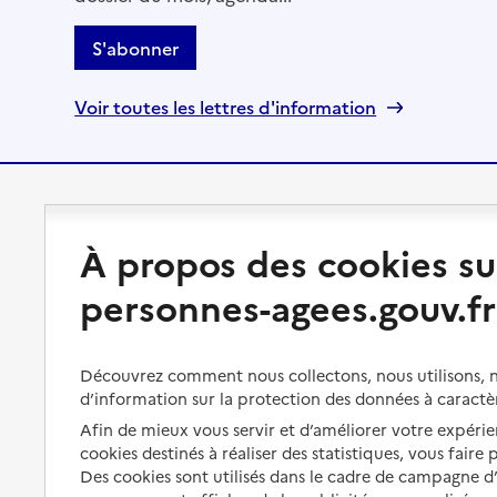
S'abonner
Voir toutes les lettres d'information
Préserver son autonomie
Vivre à domicile
À propos des cookies su
Perte d'autonomie : évaluation
Bénéficier d'aide à domicile
personnes-agees.gouv.fr
et droits
Bénéficier de soins à domicile
Aménager son logement et
s'équiper
Aides financières
Découvrez comment nous collectons, nous utilisons, no
d’information sur la protection des données à caractè
Préserver son autonomie et sa
Solutions d'accueil temporaire
santé
Afin de mieux vous servir et d’améliorer votre expérien
Partager son logement
cookies destinés à réaliser des statistiques, vous faire
Organiser à l'avance sa propre
Des cookies sont utilisés dans le cadre de campagne 
protection
Vivre à domicile avec une