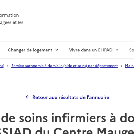
nformation
âgées et les
Changer de logement
Vivre dans un EHPAD
So
ns)
Service autonomie à domicile (aide et soins) par département
Maine
Retour aux résultats de l'annuaire
de soins infirmiers à d
SSIAD du Centre Mauge