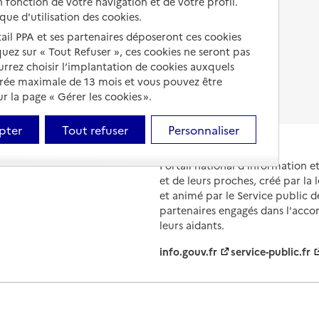
 fonction de votre navigation et de votre profil.
EHPAD
ique d'utilisation des cookies.
Droits en EHPAD
tail PPA et ses partenaires déposeront ces cookies
iquez sur « Tout Refuser », ces cookies ne seront pas
Fin de vie en EHPAD
ourrez choisir l’implantation de cookies auxquels
urée maximale de 13 mois et vous pouvez être
 la page « Gérer les cookies ».
pter
Tout refuser
Personnaliser
Portail national d'information 
et de leurs proches, créé par la l
et animé par le Service public 
partenaires engagés dans l'acc
leurs aidants.
info.gouv.fr
service-public.fr
ions légales
Contact
Prix et comparateurs
Données perso