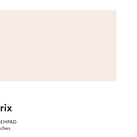
rix
es EHPAD
rches