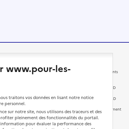
Changer de logement
Vivre dans un EHPAD
r www.pour-les-
Les questions à se poser
Les différents établissements
médicalisés
Vivre dans une résidence avec
services pour seniors
Préparer l'entrée en EHPAD
us traitons vos données en lisant notre notice
Vivre chez un proche
Aides financières en EHPAD
re personnel.
Vivre en accueil familial
Prévention, accompagnement
ce sur notre site, nous utilisons des traceurs et des
et soins
 profiter pleinement des fonctionnalités du portail.
Autres solutions de logement
d’information pour évaluer la performance des
Comprendre les prix en