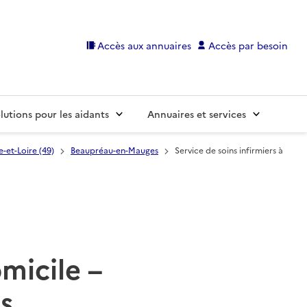
Accès aux annuaires
Accès par besoin
lutions pour les aidants
Annuaires et services
-et-Loire (49)
Beaupréau-en-Mauges
Service de soins infirmiers à
omicile –
s