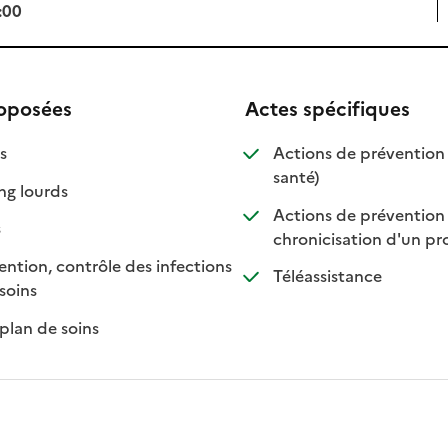
:00
roposées
Actes spécifiques
isponible
on disponible
s
Actions de prévention 
: disponible
: non disponible
santé)
: disponible
: non disponible
ng lourds
Actions de prévention t
sponible
n disponible
s
chronicisation d'un pr
ntion, contrôle des infections
: disponible
: non dispon
Téléassistance
: disponible
: non disponible
soins
: disponible
: non disponible
plan de soins