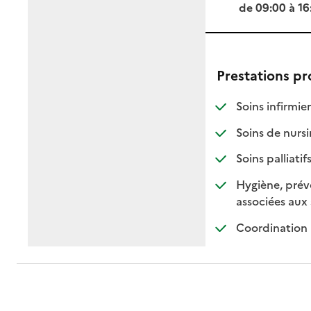
de 09:00 à 16
Prestations p
: d
: n
Soins infirmier
Soins de nursi
: di
: no
Soins palliatif
Hygiène, préve
associées aux 
Coordination 