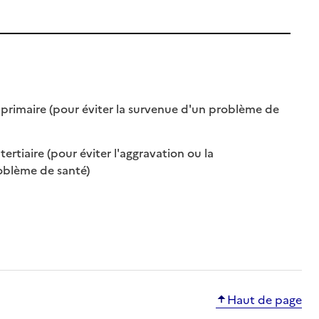
primaire (pour éviter la survenue d'un problème de
ertiaire (pour éviter l'aggravation ou la
: disponible
: non disponible
oblème de santé)
ible
Haut de page