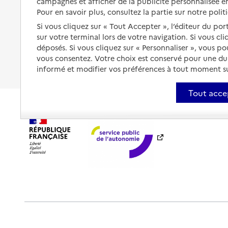
campagnes et afficher de la publicité personnalisée en
maladie ou un handicap
Les mesures de protection
Pour en savoir plus, consultez la partie sur notre polit
Être hospitalisé
Si vous cliquez sur « Tout Accepter », l’éditeur du por
Les obligations de la famille
sur votre terminal lors de votre navigation. Si vous cl
Fin de vie à domicile
déposés. Si vous cliquez sur « Personnaliser », vous p
À qui s’adresser ?
vous consentez. Votre choix est conservé pour une d
Les politiques du grand âge
informé et modifier vos préférences à tout moment sur
Tout acce
Plan du site
Accessibilité : totalement conforme
Ment