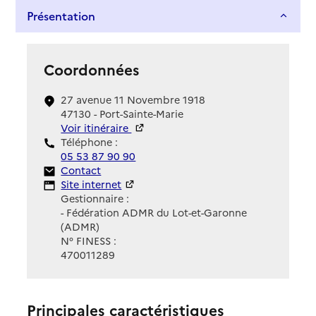
Présentation
Coordonnées
27 avenue 11 Novembre 1918
47130 - Port-Sainte-Marie
Voir itinéraire
Téléphone :
05 53 87 90 90
Contact
Contact
Site Internet
Site internet
Gestionnaire :
- Fédération ADMR du Lot-et-Garonne
(ADMR)
N° FINESS :
470011289
Principales caractéristiques