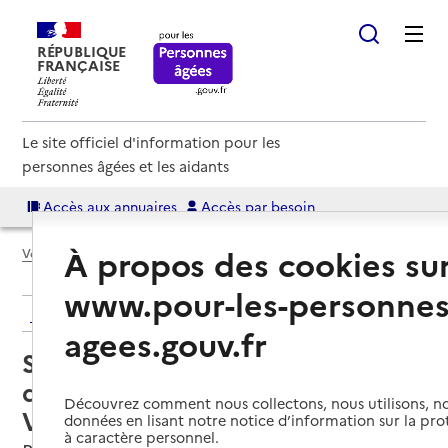
RÉPUBLIQUE
FRANÇAISE
Le site officiel d'information pour les
personnes âgées et les aidants
Accès aux annuaires
Accès par besoin
À propos des cookies su
Voir le fil d’Ariane
www.pour-les-personnes
Retour aux résultats de l'annuaire
agees.gouv.fr
Service de soins infirmiers à
domicile – SSIAD ADMR Les 2
Découvrez comment nous collectons, nous utilisons, no
Vallées
données en lisant notre notice d’information sur la pr
à caractère personnel.