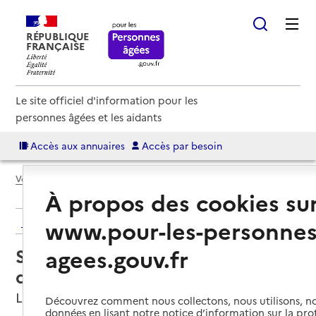
RÉPUBLIQUE
FRANÇAISE
Le site officiel d'information pour les
personnes âgées et les aidants
Accès aux annuaires
Accès par besoin
Voir le fil d’Ariane
À propos des cookies su
Retour aux résultats de l'annuaire
www.pour-les-personnes
agees.gouv.fr
Service de soins infirmiers à
domicile – SSIAD ASSAD
La Ferté-Saint-Aubin, LOIRET
Découvrez comment nous collectons, nous utilisons, no
données en lisant notre notice d’information sur la pr