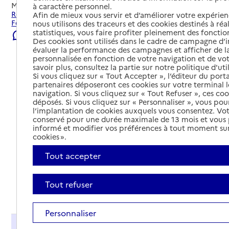
Mis à jour le
09/08/2026
à caractère personnel.
Rechercher les établissements et services autour de La
Afin de mieux vous servir et d’améliorer votre expérienc
Ferté-Saint-Aubin.
nous utilisons des traceurs et des cookies destinés à réal
statistiques, vous faire profiter pleinement des fonction
Signaler une erreur
Des cookies sont utilisés dans le cadre de campagne d
évaluer la performance des campagnes et afficher de la
personnalisée en fonction de votre navigation et de vot
savoir plus, consultez la partie sur notre politique d'uti
Si vous cliquez sur « Tout Accepter », l’éditeur du porta
partenaires déposeront ces cookies sur votre terminal l
navigation. Si vous cliquez sur « Tout Refuser », ces co
déposés. Si vous cliquez sur « Personnaliser », vous pou
l’implantation de cookies auxquels vous consentez. Vot
conservé pour une durée maximale de 13 mois et vous
informé et modifier vos préférences à tout moment sur
cookies ».
Tout accepter
Tout refuser
Tout déplier
Personnaliser
Présentation