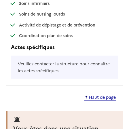
: disponible
: non disponible
Soins infirmiers
: disponible
: non disponible
Soins de nursing lourds
: disponible
: non disponible
Activité de dépistage et de prévention
: disponible
: non disponible
Coordination plan de soins
Actes spécifiques
Veuillez contacter la structure pour connaître
les actes spécifiques.
Haut de page
Vous êtes dans une situation