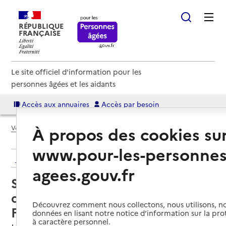
RÉPUBLIQUE
FRANÇAISE
Le site officiel d'information pour les
personnes âgées et les aidants
Accès aux annuaires
Accès par besoin
À propos des cookies su
Voir le fil d’Ariane
www.pour-les-personnes
Retour aux résultats de l'annuaire
agees.gouv.fr
Service de soins infirmiers à
domicile – SSIAD - Association
Découvrez comment nous collectons, nous utilisons, no
Fleur des Champs
données en lisant notre notice d’information sur la pr
à caractère personnel.