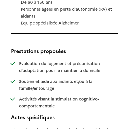
De 60 à 150 ans.
Personnes âgées en perte d'autonomie (PA) et
aidants
Équipe spécialisée Alzheimer
Prestations proposées
Evaluation du logement et préconisation
: disponible
: non disponible
d'adaptation pour le maintien à domicile
Soutien et aide aux aidants et/ou à la
: disponible
: non disponible
famille/entourage
Activités visant la stimulation cognitivo-
: disponible
: non disponible
comportementale
Actes spécifiques