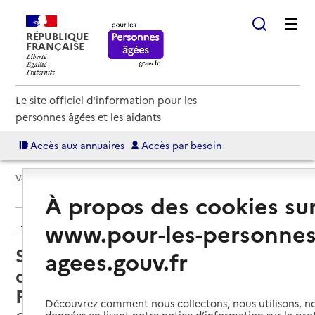
RÉPUBLIQUE
FRANÇAISE
Le site officiel d'information pour les
personnes âgées et les aidants
Accès aux annuaires
Accès par besoin
Voir le fil d’Ariane
À propos des cookies su
Retour aux résultats de l'annuaire
www.pour-les-personnes
Service de soins infirmiers à
agees.gouv.fr
domicile – SSIAD HIL de la
Presqu'île
Découvrez comment nous collectons, nous utilisons, no