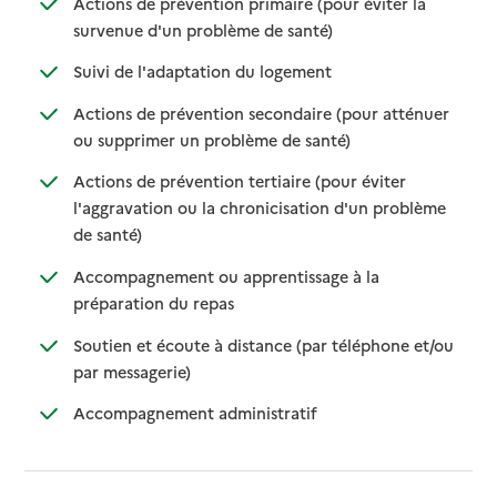
Actions de prévention primaire (pour éviter la
: disponible
: non disponible
survenue d'un problème de santé)
: disponible
: non disponible
Suivi de l'adaptation du logement
Actions de prévention secondaire (pour atténuer
: disponible
: non disponible
ou supprimer un problème de santé)
Actions de prévention tertiaire (pour éviter
l'aggravation ou la chronicisation d'un problème
: disponible
: non disponible
de santé)
Accompagnement ou apprentissage à la
: disponible
: non disponible
préparation du repas
Soutien et écoute à distance (par téléphone et/ou
: disponible
: non disponible
par messagerie)
: disponible
: non disponible
Accompagnement administratif