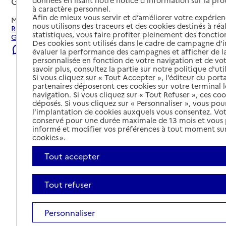
Guérande, LOIRE-ATLANTIQUE
données en lisant notre notice d’information sur la pr
à caractère personnel.
Afin de mieux vous servir et d’améliorer votre expérienc
Mis à jour le
08/08/2026
nous utilisons des traceurs et des cookies destinés à réal
Rechercher les établissements et services autour de
statistiques, vous faire profiter pleinement des fonction
Guérande.
Des cookies sont utilisés dans le cadre de campagne d
Signaler une erreur
évaluer la performance des campagnes et afficher de la
personnalisée en fonction de votre navigation et de vot
savoir plus, consultez la partie sur notre politique d'uti
Si vous cliquez sur « Tout Accepter », l’éditeur du porta
partenaires déposeront ces cookies sur votre terminal l
navigation. Si vous cliquez sur « Tout Refuser », ces co
déposés. Si vous cliquez sur « Personnaliser », vous pou
l’implantation de cookies auxquels vous consentez. Vot
conservé pour une durée maximale de 13 mois et vous
informé et modifier vos préférences à tout moment sur
cookies ».
Tout accepter
Tout refuser
Tout déplier
Personnaliser