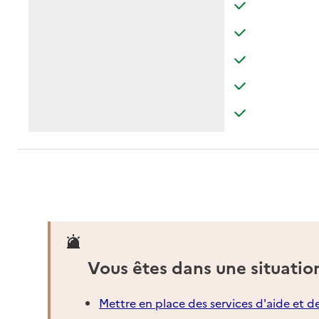
: disponible
: non disponibl
: disponible
: non disponibl
: disponible
: non disponibl
: disponible
: non disponibl
: disponible
: non disponibl
Vous êtes dans une situatio
Mettre en place des services d'aide et d