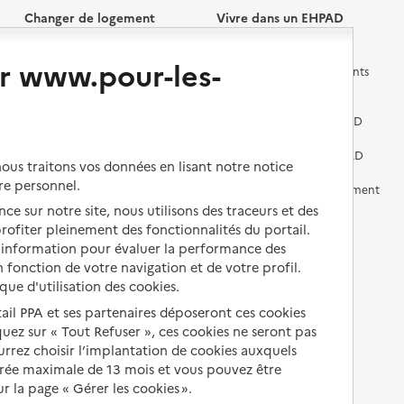
Changer de logement
Vivre dans un EHPAD
r www.pour-les-
Les questions à se poser
Les différents établissements
médicalisés
Vivre dans une résidence avec
services pour seniors
Préparer l'entrée en EHPAD
Vivre chez un proche
Aides financières en EHPAD
us traitons vos données en lisant notre notice
re personnel.
Vivre en accueil familial
Prévention, accompagnement
et soins
ce sur notre site, nous utilisons des traceurs et des
Autres solutions de logement
 profiter pleinement des fonctionnalités du portail.
Comprendre les prix en
d’information pour évaluer la performance des
EHPAD
 fonction de votre navigation et de votre profil.
ique d'utilisation des cookies.
Droits en EHPAD
tail PPA et ses partenaires déposeront ces cookies
Fin de vie en EHPAD
iquez sur « Tout Refuser », ces cookies ne seront pas
ourrez choisir l’implantation de cookies auxquels
urée maximale de 13 mois et vous pouvez être
 la page « Gérer les cookies ».