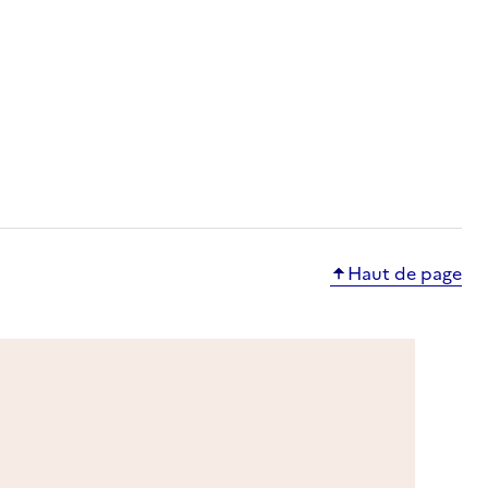
ble
ponible
Haut de page