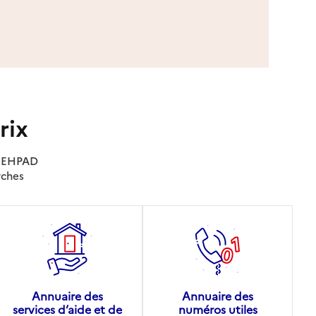
rix
es EHPAD
rches
Annuaire des
Annuaire des
services d’aide et de
numéros utiles