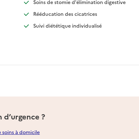
e
: disponi
: non dis
Soins de stomie d'élimination digestive
e
: disponible
: non disponible
Rééducation des cicatrices
e
: disponible
: non disponible
Suivi diététique individualisé
e
e
n d’urgence ?
e soins à domicile