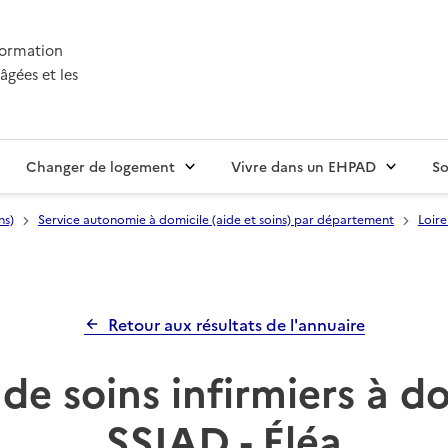
nformation
âgées et les
Changer de logement
Vivre dans un EHPAD
So
ns)
Service autonomie à domicile (aide et soins) par département
Loire
Retour aux résultats de l'annuaire
de soins infirmiers à d
SSIAD - Éléa