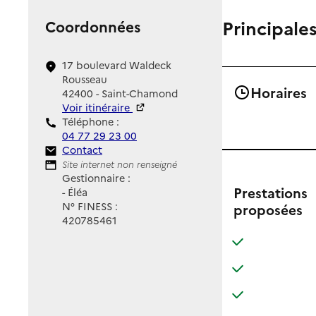
Principales
Coordonnées
17 boulevard Waldeck
Rousseau
Horaires
42400 - Saint-Chamond
Voir itinéraire
Téléphone :
04 77 29 23 00
Contact
Contact
Site Internet
Site internet non renseigné
Gestionnaire :
Prestations
- Éléa
N° FINESS :
proposées
420785461
: disponible
: non disponibl
: disponible
: non disponibl
: disponible
: non disponibl