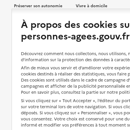
Préserver son autonomie
Vivre à domicile
À propos des cookies su
Perte d'autonomie : évaluation
Bénéficier d'aide à domicile
et droits
personnes-agees.gouv.fr
Bénéficier de soins à domicile
Aménager son logement et
s'équiper
Aides financières
Découvrez comment nous collectons, nous utilisons, no
Préserver son autonomie et sa
Solutions d'accueil temporaire
d’information sur la protection des données à caractè
santé
Partager son logement
Afin de mieux vous servir et d’améliorer votre expérien
Organiser à l'avance sa propre
cookies destinés à réaliser des statistiques, vous faire
protection
Vivre à domicile avec une
Des cookies sont utilisés dans le cadre de campagne 
maladie ou un handicap
campagnes et afficher de la publicité personnalisée en
Les mesures de protection
Pour en savoir plus, consultez la partie sur notre polit
Être hospitalisé
Les obligations de la famille
Si vous cliquez sur « Tout Accepter », l’éditeur du por
Fin de vie à domicile
sur votre terminal lors de votre navigation. Si vous cl
À qui s’adresser ?
déposés. Si vous cliquez sur « Personnaliser », vous p
vous consentez. Votre choix est conservé pour une d
Les politiques du grand âge
informé et modifier vos préférences à tout moment sur