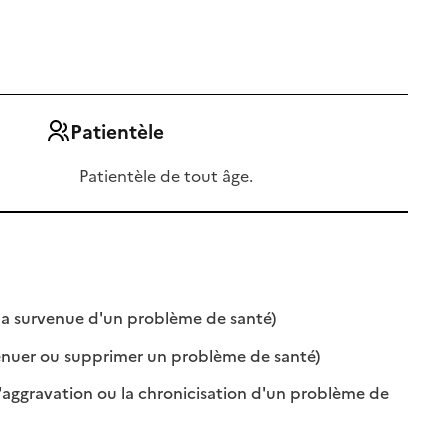
Patientèle
Patientèle de tout âge.
: disponible
: non disponible
 la survenue d'un problème de santé)
: disponible
: non disponible
énuer ou supprimer un problème de santé)
l'aggravation ou la chronicisation d'un problème de