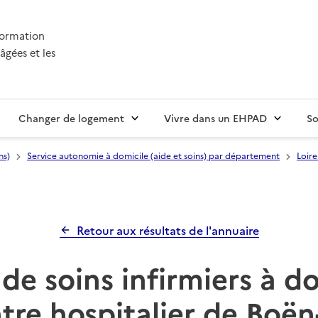
nformation
âgées et les
Changer de logement
Vivre dans un EHPAD
So
ns)
Service autonomie à domicile (aide et soins) par département
Loire
Retour aux résultats de l'annuaire
de soins infirmiers à d
re hospitalier de Boën