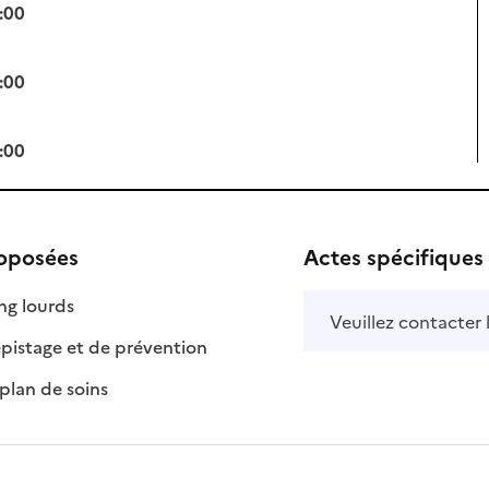
:00
:00
:00
roposées
Actes spécifiques
: disponible
: non disponible
ng lourds
Veuillez contacter 
: disponible
: non disponible
pistage et de prévention
: disponible
: non disponible
plan de soins