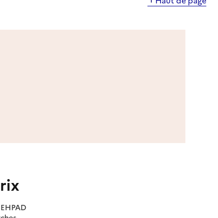
rix
es EHPAD
rches