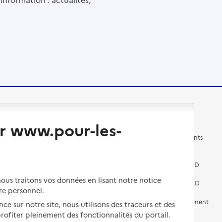
Changer de logement
Vivre dans un EHPAD
r www.pour-les-
Les questions à se poser
Les différents établissements
médicalisés
Vivre dans une résidence avec
services pour seniors
Préparer l'entrée en EHPAD
us traitons vos données en lisant notre notice
Vivre chez un proche
Aides financières en EHPAD
re personnel.
Vivre en accueil familial
Prévention, accompagnement
ce sur notre site, nous utilisons des traceurs et des
et soins
 profiter pleinement des fonctionnalités du portail.
Autres solutions de logement