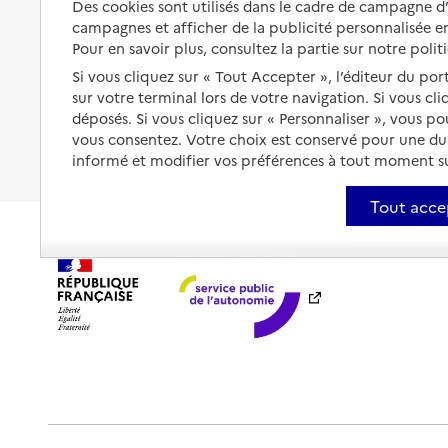
Des cookies sont utilisés dans le cadre de campagne 
protection
Vivre à domicile avec une
campagnes et afficher de la publicité personnalisée en
maladie ou un handicap
Pour en savoir plus, consultez la partie sur notre polit
Les mesures de protection
Être hospitalisé
Si vous cliquez sur « Tout Accepter », l’éditeur du por
Les obligations de la famille
sur votre terminal lors de votre navigation. Si vous cl
Fin de vie à domicile
déposés. Si vous cliquez sur « Personnaliser », vous p
À qui s’adresser ?
vous consentez. Votre choix est conservé pour une d
informé et modifier vos préférences à tout moment sur
Les politiques du grand âge
Tout acce