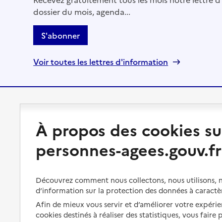
dossier du mois, agenda...
S'abonner
Voir toutes les lettres d'information
Préserver son autonomie
Vivre à domicile
À propos des cookies su
Perte d'autonomie : évaluation
Bénéficier d'aide à domicile
personnes-agees.gouv.fr
et droits
Bénéficier de soins à domicile
Aménager son logement et
s'équiper
Aides financières
Découvrez comment nous collectons, nous utilisons, no
d’information sur la protection des données à caractè
Préserver son autonomie et sa
Solutions d'accueil temporaire
santé
Afin de mieux vous servir et d’améliorer votre expérien
Partager son logement
cookies destinés à réaliser des statistiques, vous faire
Organiser à l'avance sa propre