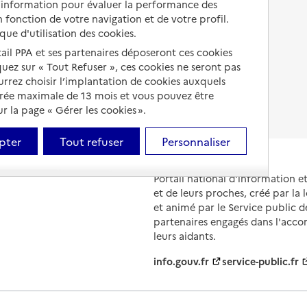
d’information pour évaluer la performance des
Comprendre les prix en
 fonction de votre navigation et de votre profil.
EHPAD
ique d'utilisation des cookies.
Droits en EHPAD
tail PPA et ses partenaires déposeront ces cookies
iquez sur « Tout Refuser », ces cookies ne seront pas
Fin de vie en EHPAD
ourrez choisir l’implantation de cookies auxquels
urée maximale de 13 mois et vous pouvez être
 la page « Gérer les cookies ».
pter
Tout refuser
Personnaliser
Portail national d'information 
et de leurs proches, créé par la l
et animé par le Service public 
partenaires engagés dans l'acc
leurs aidants.
info.gouv.fr
service-public.fr