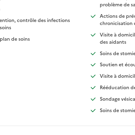
problème de sa
sponible
n disponible
s
Actions de préve
ntion, contrôle des infections
chronicisation
: disponible
: non disponible
soins
Visite à domici
: disponible
: non disponible
plan de soins
: dispon
: non d
des aidants
Soins de stomie
Soutien et écou
: d
: n
Visite à domici
Rééducation des
Sondage vésical
Soins de stomie