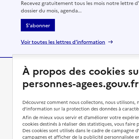
Recevez gratuitement tous les mois notre lettre d'
dossier du mois, agenda...
S'abonner
Voir toutes les lettres d'information
À propos des cookies su
Préserver son autonomie
Vivre à domicile
personnes-agees.gouv.fr
Perte d'autonomie : évaluation
Bénéficier d'aide à domicile
et droits
Bénéficier de soins à domicile
Découvrez comment nous collectons, nous utilisons, no
Aménager son logement et
d’information sur la protection des données à caractè
s'équiper
Aides financières
Afin de mieux vous servir et d’améliorer votre expérien
Préserver son autonomie et sa
cookies destinés à réaliser des statistiques, vous faire
Solutions d'accueil temporaire
santé
Des cookies sont utilisés dans le cadre de campagne 
Partager son logement
campagnes et afficher de la publicité personnalisée en