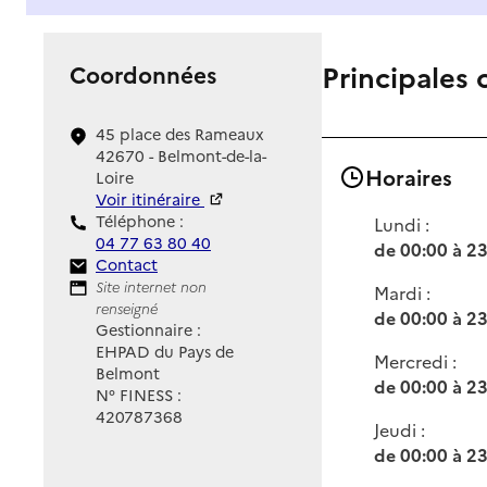
Principales 
Coordonnées
45 place des Rameaux
42670 - Belmont-de-la-
Horaires
Loire
Voir itinéraire
Téléphone :
Lundi :
04 77 63 80 40
de 00:00 à 2
Contact
Contact
Site Internet
Site internet non
Mardi :
renseigné
de 00:00 à 2
Gestionnaire :
EHPAD du Pays de
Mercredi :
Belmont
de 00:00 à 2
N° FINESS :
420787368
Jeudi :
de 00:00 à 2