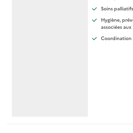
: di
: no
Soins palliatif
Hygiène, préve
associées aux 
Coordination 