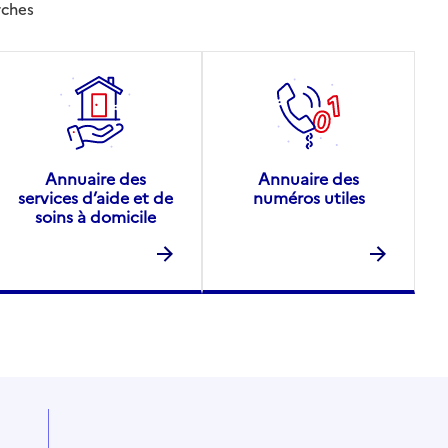
rches
Annuaire des
Annuaire des
services d’aide et de
numéros utiles
soins à domicile