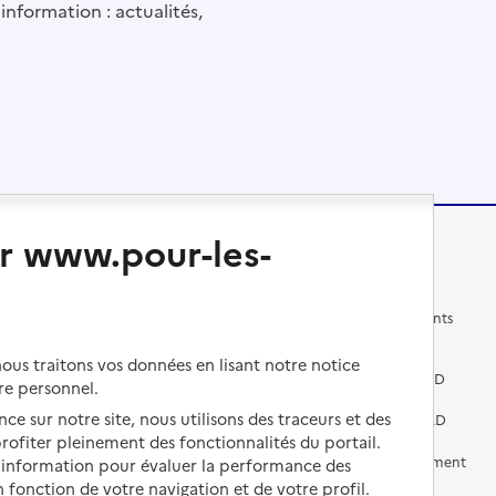
information : actualités,
r www.pour-les-
Changer de logement
Vivre dans un EHPAD
Les questions à se poser
Les différents établissements
médicalisés
Vivre dans une résidence avec
us traitons vos données en lisant notre notice
services pour seniors
Préparer l'entrée en EHPAD
re personnel.
ce sur notre site, nous utilisons des traceurs et des
Vivre chez un proche
Aides financières en EHPAD
 profiter pleinement des fonctionnalités du portail.
Vivre en accueil familial
Prévention, accompagnement
d’information pour évaluer la performance des
et soins
 fonction de votre navigation et de votre profil.