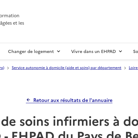
nformation
âgées et les
Changer de logement
Vivre dans un EHPAD
So
ns)
Service autonomie à domicile (aide et soins) par département
Loire
Retour aux résultats de l'annuaire
de soins infirmiers à d
 - EHPAD du Pays de B