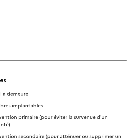
ues
: disponible
: non disponible
l à demeure
: disponible
: non disponible
bres implantables
ention primaire (pour éviter la survenue d'un
: disponible
: non disponible
nté)
vention secondaire (pour atténuer ou supprimer un