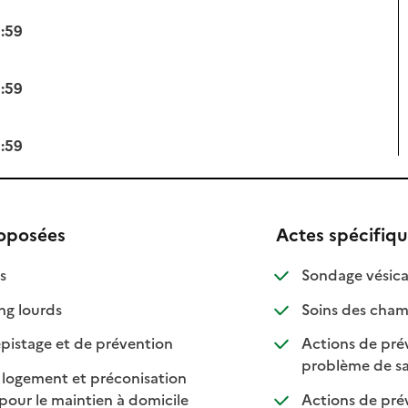
3:59
3:59
3:59
roposées
Actes spécifiq
isponible
on disponible
s
Sondage vésica
: disponible
: non disponible
ng lourds
Soins des cham
: disponible
: non disponible
pistage et de prévention
Actions de prév
problème de sa
 logement et préconisation
: disponible
: non disponible
pour le maintien à domicile
Actions de pré