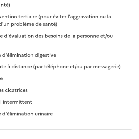
: disponible
: non disponible
nté)
ntion tertiaire (pour éviter l'aggravation ou la
: disponible
: non disponible
 d'un problème de santé)
le d'évaluation des besoins de la personne et/ou
ible
isponible
: disponible
: non disponible
 d'élimination digestive
: disponible
: non dispo
te à distance (par téléphone et/ou par messagerie)
isponible
on disponible
le
: disponible
: non disponible
 cicatrices
: disponible
: non disponible
 intermittent
: disponible
: non disponible
 d'élimination urinaire