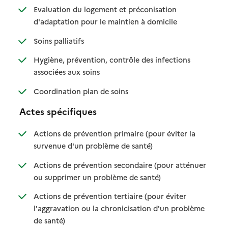
Evaluation du logement et préconisation
: disponible
: non disponible
d'adaptation pour le maintien à domicile
: disponible
: non disponible
Soins palliatifs
Hygiène, prévention, contrôle des infections
: disponible
: non disponible
associées aux soins
: disponible
: non disponible
Coordination plan de soins
Actes spécifiques
Actions de prévention primaire (pour éviter la
: disponible
: non disponible
survenue d'un problème de santé)
Actions de prévention secondaire (pour atténuer
: disponible
: non disponible
ou supprimer un problème de santé)
Actions de prévention tertiaire (pour éviter
l'aggravation ou la chronicisation d'un problème
: disponible
: non disponible
de santé)