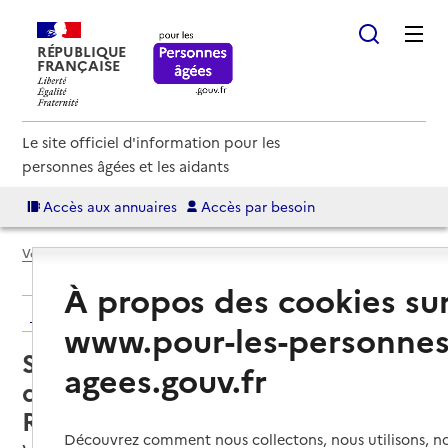
RÉPUBLIQUE
FRANÇAISE
Le site officiel d'information pour les
personnes âgées et les aidants
Accès aux annuaires
Accès par besoin
Voir le fil d’Ariane
À propos des cookies su
Retour aux résultats de l'annuaire
www.pour-les-personnes
Service de soins infirmiers à
agees.gouv.fr
domicile – SSIAD ADMR des 3
Rivières
Découvrez comment nous collectons, nous utilisons, no