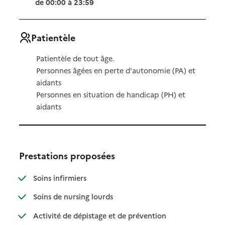
de 00:00 à 23:59
Patientèle
Patientèle de tout âge.
Personnes âgées en perte d'autonomie (PA) et
aidants
Personnes en situation de handicap (PH) et
aidants
Prestations proposées
: disponible
: non disponible
Soins infirmiers
: disponible
: non disponible
Soins de nursing lourds
: disponible
: non disponible
Activité de dépistage et de prévention