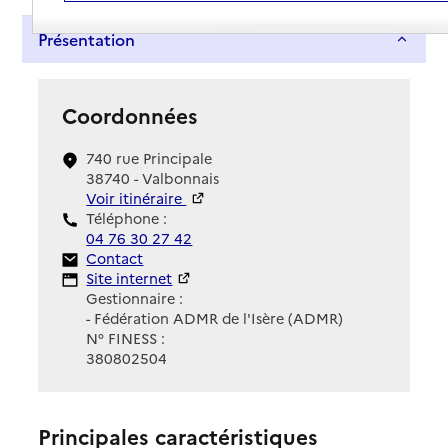
Présentation
Coordonnées
740 rue Principale
38740 - Valbonnais
Voir itinéraire
Téléphone :
04 76 30 27 42
Contact
Contact
Site Internet
Site internet
Gestionnaire :
- Fédération ADMR de l'Isère (ADMR)
N° FINESS :
380802504
Principales caractéristiques