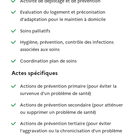
Activité de dépistage et de prévention
Evaluation du logement et préconisation
: disponible
: non disponible
d'adaptation pour le maintien à domicile
: disponible
: non disponible
Soins palliatifs
Hygiène, prévention, contrôle des infections
: disponible
: non disponible
associées aux soins
: disponible
: non disponible
Coordination plan de soins
Actes spécifiques
Actions de prévention primaire (pour éviter la
: disponible
: non disponible
survenue d'un problème de santé)
Actions de prévention secondaire (pour atténuer
: disponible
: non disponible
ou supprimer un problème de santé)
Actions de prévention tertiaire (pour éviter
l'aggravation ou la chronicisation d'un problème