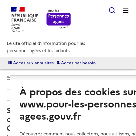
RÉPUBLIQUE
FRANÇAISE
Le site officiel d'information pour les
personnes âgées et les aidants
Accès aux annuaires
Accès par besoin
Voir le fil d’Ariane
À propos des cookies su
Retour aux résultats de l'annuaire
www.pour-les-personnes
Service de soins infirmiers à
agees.gouv.fr
domicile – SSIAD ADMR de
Corps-Valbonnais
Découvrez comment nous collectons, nous utilisons, no