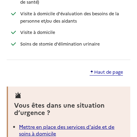
: disponible
: non disponible
de santé)
Visite à domicile d'évaluation des besoins de la
: disponible
: non disponible
personne et/ou des aidants
: disponible
: non disponible
Visite à domicile
: disponible
: non disponible
Soins de stomie d'élimination urinaire
Haut de page
Vous êtes dans une situation
d’urgence ?
Mettre en place des services d'aide et de
soins à domicile