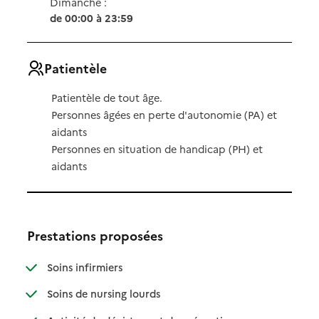
Dimanche :
de 00:00 à 23:59
Patientèle
Patientèle de tout âge.
Personnes âgées en perte d'autonomie (PA) et
aidants
Personnes en situation de handicap (PH) et
aidants
Prestations proposées
: disponible
: non disponible
Soins infirmiers
: disponible
: non disponible
Soins de nursing lourds
: disponible
: non disponible