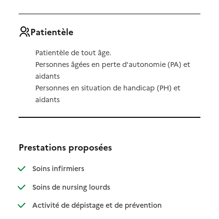
Patientèle
Patientèle de tout âge.
Personnes âgées en perte d'autonomie (PA) et
aidants
Personnes en situation de handicap (PH) et
aidants
Prestations proposées
: disponible
: non disponible
Soins infirmiers
: disponible
: non disponible
Soins de nursing lourds
: disponible
: non disponible
Activité de dépistage et de prévention