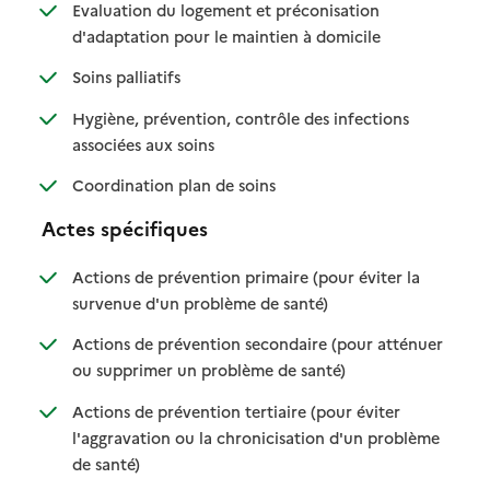
Evaluation du logement et préconisation
: disponible
: non disponible
d'adaptation pour le maintien à domicile
: disponible
: non disponible
Soins palliatifs
Hygiène, prévention, contrôle des infections
: disponible
: non disponible
associées aux soins
: disponible
: non disponible
Coordination plan de soins
Actes spécifiques
Actions de prévention primaire (pour éviter la
: disponible
: non disponible
survenue d'un problème de santé)
Actions de prévention secondaire (pour atténuer
: disponible
: non disponible
ou supprimer un problème de santé)
Actions de prévention tertiaire (pour éviter
l'aggravation ou la chronicisation d'un problème
: disponible
: non disponible
de santé)