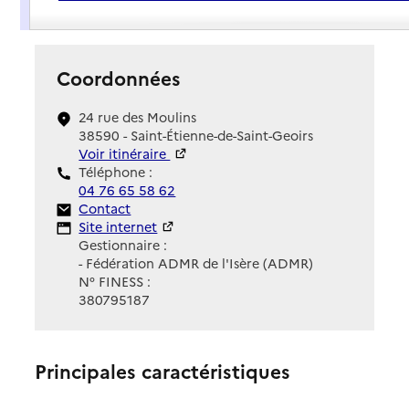
Présentation
Coordonnées
24 rue des Moulins
38590 - Saint-Étienne-de-Saint-Geoirs
Voir itinéraire
Téléphone :
04 76 65 58 62
Contact
Contact
Site Internet
Site internet
Gestionnaire :
- Fédération ADMR de l'Isère (ADMR)
N° FINESS :
380795187
Principales caractéristiques