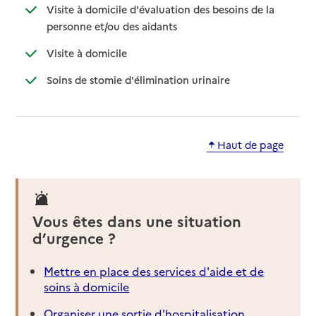
Visite à domicile d'évaluation des besoins de la
: disponible
: non disponible
personne et/ou des aidants
: disponible
: non disponible
Visite à domicile
: disponible
: non disponible
Soins de stomie d'élimination urinaire
Haut de page
Vous êtes dans une situation
d’urgence ?
Mettre en place des services d'aide et de
soins à domicile
Organiser une sortie d'hospitalisation