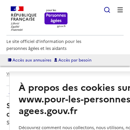
RÉPUBLIQUE
FRANÇAISE
Le site officiel d'information pour les
personnes âgées et les aidants
Accès aux annuaires
Accès par besoin
Voir le fil d’Ariane
À propos des cookies su
Retour aux résultats de l'annuaire
www.pour-les-personnes
Service de soins infirmiers à
agees.gouv.fr
domicile – SSIAD ADMR
Saint-Étienne-de-Saint-Geoirs, ISERE
Découvrez comment nous collectons, nous utilisons, no