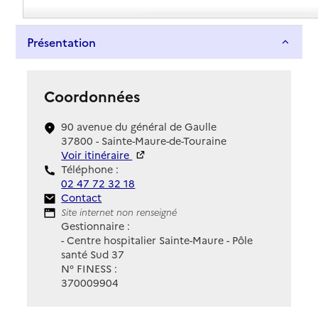
Présentation
Coordonnées
90 avenue du général de Gaulle
37800 - Sainte-Maure-de-Touraine
Voir itinéraire
Téléphone :
02 47 72 32 18
Contact
Contact
Site Internet
Site internet non renseigné
Gestionnaire :
- Centre hospitalier Sainte-Maure - Pôle
santé Sud 37
N° FINESS :
370009904