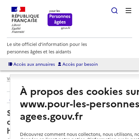
RÉPUBLIQUE
FRANÇAISE
Le site officiel d'information pour les
personnes âgées et les aidants
Accès aux annuaires
Accès par besoin
Voir le fil d’Ariane
À propos des cookies su
Retour aux résultats de l'annuaire
www.pour-les-personnes
Service de soins infirmiers à
agees.gouv.fr
domicile – SSIAD - Centre
hospitalier Sainte-Maure - Pôle
Découvrez comment nous collectons, nous utilisons, no