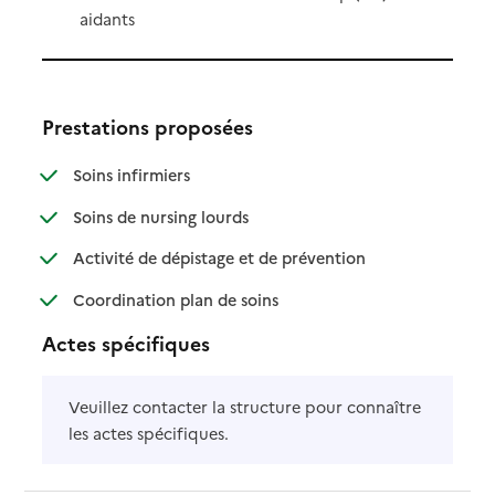
aidants
Prestations proposées
: disponible
: non disponible
Soins infirmiers
: disponible
: non disponible
Soins de nursing lourds
: disponible
: non disponible
Activité de dépistage et de prévention
: disponible
: non disponible
Coordination plan de soins
Actes spécifiques
Veuillez contacter la structure pour connaître
les actes spécifiques.