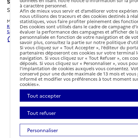
santé Sud 37
données en lisant notre notice d’information sur la pr
à caractère personnel.
Sainte-Maure-de-Touraine, INDRE-ET-LOIRE
Afin de mieux vous servir et d’améliorer votre expérienc
nous utilisons des traceurs et des cookies destinés à réal
Mis à jour le
06/08/2026
statistiques, vous faire profiter pleinement des fonction
Rechercher les établissements et services autour de
Des cookies sont utilisés dans le cadre de campagne d
Sainte-Maure-de-Touraine.
évaluer la performance des campagnes et afficher de la
personnalisée en fonction de votre navigation et de vot
Signaler une erreur
savoir plus, consultez la partie sur notre politique d'uti
Si vous cliquez sur « Tout Accepter », l’éditeur du porta
partenaires déposeront ces cookies sur votre terminal l
navigation. Si vous cliquez sur « Tout Refuser », ces co
déposés. Si vous cliquez sur « Personnaliser », vous pou
l’implantation de cookies auxquels vous consentez. Vot
conservé pour une durée maximale de 13 mois et vous
informé et modifier vos préférences à tout moment sur
cookies ».
Tout accepter
Tout refuser
Personnaliser
Tout déplier