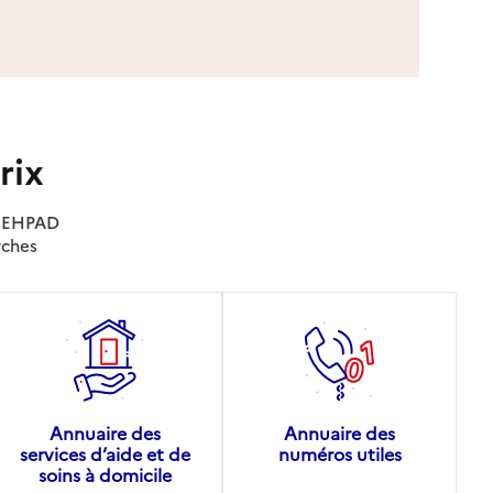
rix
es EHPAD
rches
Annuaire des
Annuaire des
services d’aide et de
numéros utiles
soins à domicile