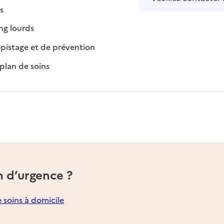
isponible
on disponible
s
: disponible
: non disponible
ng lourds
: disponible
: non disponible
pistage et de prévention
: disponible
: non disponible
plan de soins
n d’urgence ?
e soins à domicile