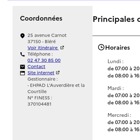
Principales 
Coordonnées
25 avenue Carnot
37150 - Bléré
Horaires
Voir itinéraire
Téléphone :
02 47 30 85 00
Lundi :
Contact
Contact
de 07:00 à 20
Site Internet
Site internet
de 08:00 à 16
Gestionnaire :
- EHPAD L'Auverdière et la
Mardi :
Courtille
de 07:00 à 20
N° FINESS :
de 08:00 à 16
370104481
Mercredi :
de 07:00 à 20
de 08:00 à 16