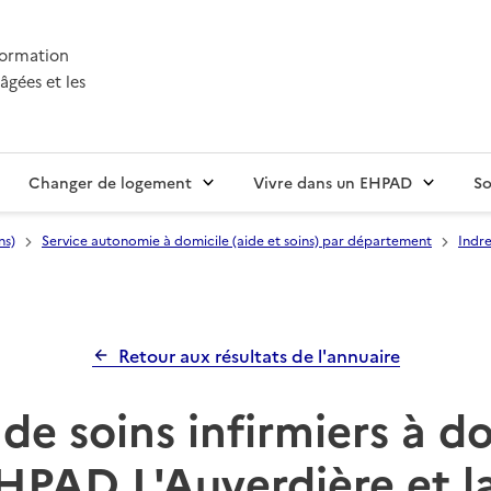
nformation
âgées et les
Changer de logement
Vivre dans un EHPAD
So
ns)
Service autonomie à domicile (aide et soins) par département
Indre
Retour aux résultats de l'annuaire
de soins infirmiers à d
HPAD L'Auverdière et la