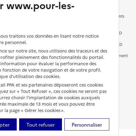
r www.pour-les-
Les questions à se poser
Les différents établissements
médicalisés
Vivre dans une résidence avec
services pour seniors
Préparer l'entrée en EHPAD
us traitons vos données en lisant notre notice
re personnel.
Vivre chez un proche
Aides financières en EHPAD
ce sur notre site, nous utilisons des traceurs et des
Vivre en accueil familial
Prévention, accompagnement
 profiter pleinement des fonctionnalités du portail.
et soins
d’information pour évaluer la performance des
Autres solutions de logement
 fonction de votre navigation et de votre profil.
Comprendre les prix en
ique d'utilisation des cookies.
EHPAD
tail PPA et ses partenaires déposeront ces cookies
Droits en EHPAD
iquez sur « Tout Refuser », ces cookies ne seront pas
ourrez choisir l’implantation de cookies auxquels
Fin de vie en EHPAD
urée maximale de 13 mois et vous pouvez être
 la page « Gérer les cookies ».
pter
Tout refuser
Personnaliser