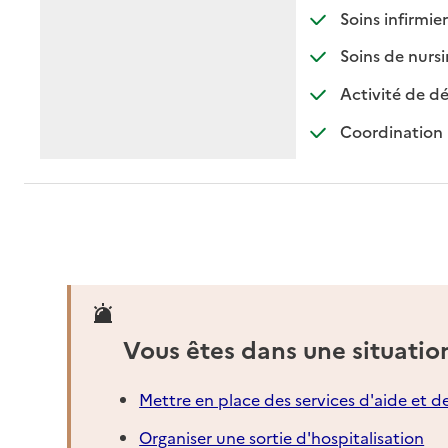
: d
: n
Soins infirmier
Soins de nursi
Activité de dé
Coordination 
Vous êtes dans une situatio
Mettre en place des services d'aide et d
Organiser une sortie d'hospitalisation