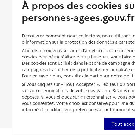
À propos des cookies su
personnes-agees.gouv.fr
Perte d'autonomie : évaluation
Bénéficier d'aide à domicile
et droits
Bénéficier de soins à domicile
Aménager son logement et
Découvrez comment nous collectons, nous utilisons, no
s'équiper
Aides financières
d’information sur la protection des données à caractè
Préserver son autonomie et sa
Afin de mieux vous servir et d’améliorer votre expérien
Solutions d'accueil temporaire
santé
cookies destinés à réaliser des statistiques, vous faire
Partager son logement
Des cookies sont utilisés dans le cadre de campagne 
Organiser à l'avance sa propre
campagnes et afficher de la publicité personnalisée en
protection
Vivre à domicile avec une
Pour en savoir plus, consultez la partie sur notre polit
maladie ou un handicap
Les mesures de protection
Si vous cliquez sur « Tout Accepter », l’éditeur du por
Être hospitalisé
sur votre terminal lors de votre navigation. Si vous cl
Les obligations de la famille
déposés. Si vous cliquez sur « Personnaliser », vous p
Fin de vie à domicile
vous consentez. Votre choix est conservé pour une d
À qui s’adresser ?
informé et modifier vos préférences à tout moment sur
Les politiques du grand âge
Tout acce