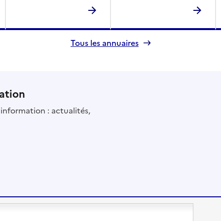
Tous les annuaires
ation
information : actualités,
Changer de logement
Vivre dans un EHPAD