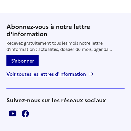
Mis à jour le : 07/08/2026
Service de soins infirmiers à domicile
SSIAD - EHPAD Le Bois Rosier
Abonnez-vous à notre lettre
d'information
Adresse
2 rue Jean Levasseur
36150
-
Vatan
Recevez gratuitement tous les mois notre lettre
d'information : actualités, dossier du mois, agenda...
02 54 49 71 56
S'abonner
Contact
Rapport HAS
Voir toutes les lettres d'information
Source des données : Finess n° 360001168
Mis à jour le : 08/09/2024
Service de soins infirmiers à domicile
SSIAD - Mieux Vivre
Suivez-nous sur les réseaux sociaux
Adresse
1 avenue Langlois Bertrand
36800
-
Saint-Gaultier
02 54 47 17 98