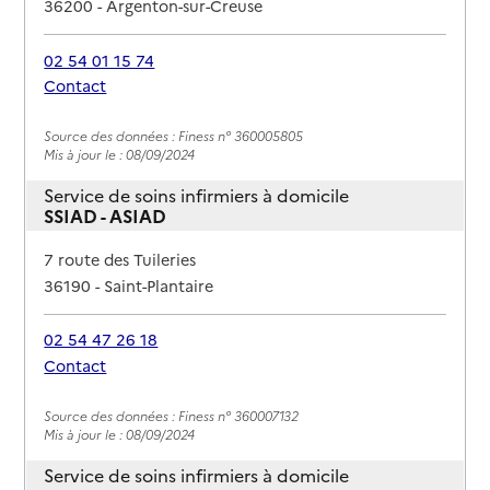
36200
-
Argenton-sur-Creuse
02 54 01 15 74
Contact
Rapport HAS
Source des données : Finess n° 360005805
Mis à jour le : 08/09/2024
Service de soins infirmiers à domicile
SSIAD - ASIAD
Adresse
7 route des Tuileries
36190
-
Saint-Plantaire
02 54 47 26 18
Contact
Rapport HAS
Source des données : Finess n° 360007132
Mis à jour le : 08/09/2024
Service de soins infirmiers à domicile