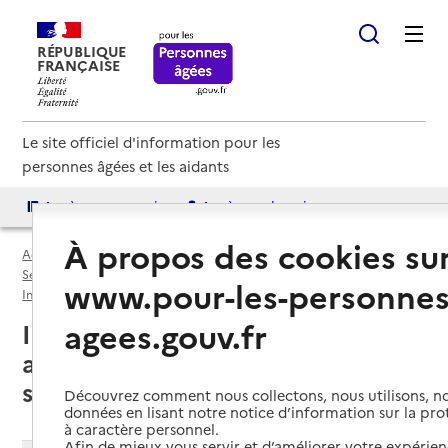
RÉPUBLIQUE
FRANÇAISE
Le site officiel d'information pour les
personnes âgées et les aidants
Accès aux annuaires
Accès par besoin
À propos des cookies su
Accueil
Espace annuaire
Services autonomie à domicile (aide et soins) par département
www.pour-les-personnes
Indre (36)
Service autonomie à domicile (aide et soins)
agees.gouv.fr
Indre (36) : liste des 15 services
autonomie à domicile (aide et
soins)
Découvrez comment nous collectons, nous utilisons, no
données en lisant notre notice d’information sur la pr
à caractère personnel.
Afin de mieux vous servir et d’améliorer votre expérienc