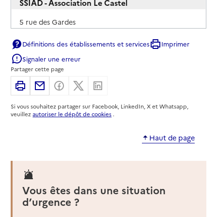
SSIAD - Association Le Castel
Adresse
5 rue des Gardes
36160
-
Sainte-Sévère-sur-Indre
Définitions des établissements et services
Imprimer
02 54 30 52 77
Signaler une erreur
Contact
Partager cette page
Rapport HAS
Imprimer
Partager par email
Partager sur Facebook
Partager sur X
Partager sur Linkedin
Source des données : Finess n° 360005540
Mis à jour le : 08/09/2024
Si vous souhaitez partager sur Facebook, LinkedIn, X et Whatsapp,
veuillez
autoriser le dépôt de cookies
.
Service de soins infirmiers à domicile
SSIAD - Centre hospitalier de Châteauroux-le-
Blanc
Haut de page
Adresse
5 rue Pierre Milon - BP 202
36300
-
Le Blanc
Vous êtes dans une situation
02 54 28 28 28
d’urgence ?
Contact
Rapport HAS
Dernier rapport d'évaluation de la qualité