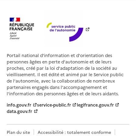
Contact
Rapport HAS
Source des données : Finess n° 360006928
Mis à jour le : 08/09/2024
Service de soins infirmiers à domicile
SSIAD ASMAD
Adresse
15 rue de la Mairie
Portail national d'information et d'orientation des
36220
-
Tournon-Saint-Martin
personnes âgées en perte d'autonomie et de leurs
proches, créé par la loi d'adaptation de la société au
vieillissement. Il est édité et animé par le Service public
02 54 28 65 48
de l'autonomie, avec la collaboration de nombreux
Contact
partenaires engagés dans l'accompagnement et
Rapport HAS
Voir la fiche
l'information des personnes âgées et de leurs aidants.
info.gouv.fr
service-public.fr
legifrance.gouv.fr
Source des données : Finess n° 360004014
data.gouv.fr
Mis à jour le : 06/08/2026
Service de soins infirmiers à domicile
SSIAD ASMAD
Plan du site
Accessibilité : totalement conforme