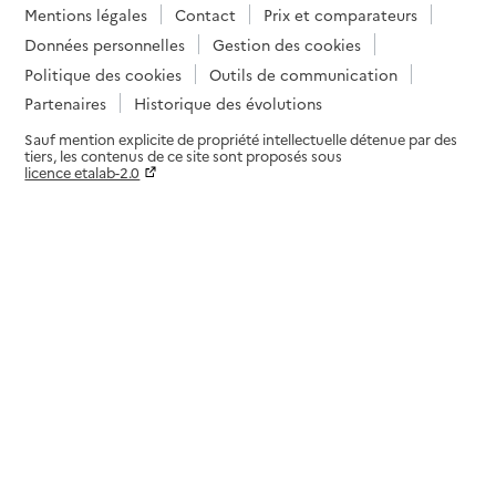
Adresse
Mentions légales
Contact
Prix et comparateurs
40 avenue Pierre de Coubertin
36000
-
Châteauroux
Données personnelles
Gestion des cookies
Politique des cookies
Outils de communication
02 54 34 33 73
Partenaires
Historique des évolutions
Contact
Sauf mention explicite de propriété intellectuelle détenue par des
Rapport HAS
Voir la fiche
tiers, les contenus de ce site sont proposés sous
licence etalab-2.0
Paramètres sur le choix des cookies
Équipe Spécialisée Alzheimer
Source des données : Finess n° 360004394
Mis à jour le : 07/08/2026
Service de soins infirmiers à domicile
SSIAD ASSID
Adresse
31 la Grande Ouche
36170
-
Saint-Benoît-du-Sault
02 54 60 80 55
Contact
Rapport HAS
Voir la fiche