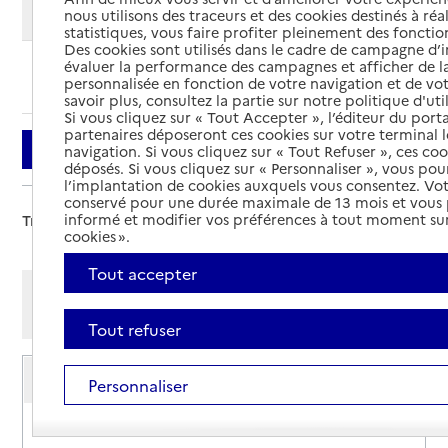
Modifier ma recherche
nous utilisons des traceurs et des cookies destinés à réal
statistiques, vous faire profiter pleinement des fonction
Des cookies sont utilisés dans le cadre de campagne d
évaluer la performance des campagnes et afficher de la
Ajouter cette recherche aux favoris
personnalisée en fonction de votre navigation et de vot
savoir plus, consultez la partie sur notre politique d'uti
Si vous cliquez sur « Tout Accepter », l’éditeur du porta
partenaires déposeront ces cookies sur votre terminal l
Filtrer
navigation. Si vous cliquez sur « Tout Refuser », ces co
déposés. Si vous cliquez sur « Personnaliser », vous pou
l’implantation de cookies auxquels vous consentez. Vot
conservé pour une durée maximale de 13 mois et vous
informé et modifier vos préférences à tout moment sur
Trier par :
cookies ».
Tout accepter
Afficher les résultats par:
Mode liste
Mode carte
Tout refuser
Service de soins infirmiers à domicile
Personnaliser
SSIAD - ADSPA
Adresse
67 rue Auclert Descottes