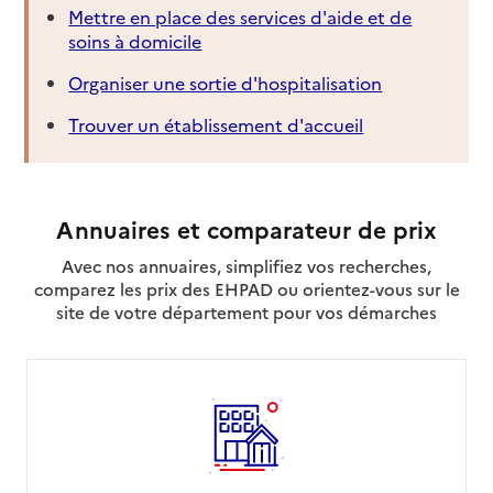
Mettre en place des services d'aide et de
soins à domicile
Source des données : Finess n° 360006043
Mis à jour le : 08/09/2024
Organiser une sortie d'hospitalisation
Service de soins infirmiers à domicile
SSIAD - Centre hospitalier de Châtillon-sur-Indre
Trouver un établissement d'accueil
Adresse
13 avenue de Verdun
36700
-
Châtillon-sur-Indre
Annuaires et comparateur de prix
02 54 02 33 33
Avec nos annuaires, simplifiez vos recherches,
Contact
comparez les prix des EHPAD ou orientez-vous sur le
Rapport HAS
Voir la fiche
site de votre département pour vos démarches
Équipe Spécialisée Alzheimer
Source des données : Finess n° 360004402
Mis à jour le : 07/08/2026
Service de soins infirmiers à domicile
SSIAD - Centre hospitalier de la Tour Blanche
d'Issoudun