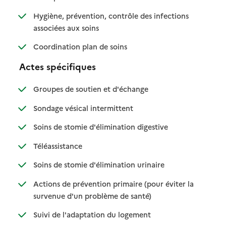
Hygiène, prévention, contrôle des infections
: disponible
: non disponible
associées aux soins
: disponible
: non disponible
Coordination plan de soins
Actes spécifiques
: disponible
: non disponible
Groupes de soutien et d'échange
: disponible
: non disponible
Sondage vésical intermittent
: disponible
: non disponible
Soins de stomie d'élimination digestive
: disponible
: non disponible
Téléassistance
: disponible
: non disponible
Soins de stomie d'élimination urinaire
Actions de prévention primaire (pour éviter la
: disponible
: non disponible
survenue d'un problème de santé)
: disponible
: non disponible
Suivi de l'adaptation du logement