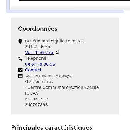
Présentation
Coordonnées
rue édouard et juliette massal
34140 - Mèze
Voir itinéraire
Téléphone :
04 67 18 30 05
Contact
Contact
Site Internet
Site internet non renseigné
Gestionnaire :
- Centre Communal d'Action Sociale
(CCAS)
N° FINESS :
340797893
Principales caractéristiques