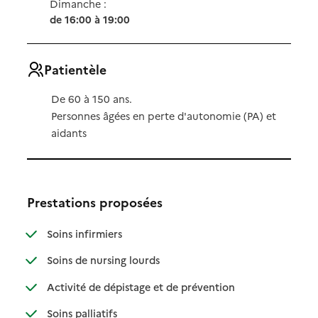
Dimanche :
de 16:00 à 19:00
Patientèle
De 60 à 150 ans.
Personnes âgées en perte d'autonomie (PA) et
aidants
Prestations proposées
: disponible
: non disponible
Soins infirmiers
: disponible
: non disponible
Soins de nursing lourds
: disponible
: non disponible
Activité de dépistage et de prévention
: disponible
: non disponible
Soins palliatifs