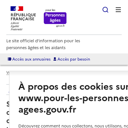
RÉPUBLIQUE
FRANÇAISE
Le site officiel d'information pour les
personnes âgées et les aidants
Accès aux annuaires
Accès par besoin
Voir le fil d’Ariane
À propos des cookies su
Retour aux résultats de l'annuaire
www.pour-les-personnes
Service de soins infirmiers à
agees.gouv.fr
domicile – SSIAD Les Courriers
du Printemps
Découvrez comment nous collectons, nous utilisons, no