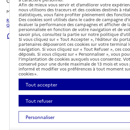
Ganges, HERAULT
Afin de mieux vous servir et d’améliorer votre expérienc
nous utilisons des traceurs et des cookies destinés à réal
Mis à jour le
23/07/2026
statistiques, vous faire profiter pleinement des fonction
Des cookies sont utilisés dans le cadre de campagne d
Rechercher les établissements et services autour de
évaluer la performance des campagnes et afficher de la
Ganges.
personnalisée en fonction de votre navigation et de vot
savoir plus, consultez la partie sur notre politique d'uti
Signaler une erreur
Si vous cliquez sur « Tout Accepter », l’éditeur du porta
partenaires déposeront ces cookies sur votre terminal l
navigation. Si vous cliquez sur « Tout Refuser », ces co
déposés. Si vous cliquez sur « Personnaliser », vous pou
l’implantation de cookies auxquels vous consentez. Vot
conservé pour une durée maximale de 13 mois et vous
informé et modifier vos préférences à tout moment sur
cookies ».
Tout accepter
Tout refuser
Personnaliser
Tout déplier