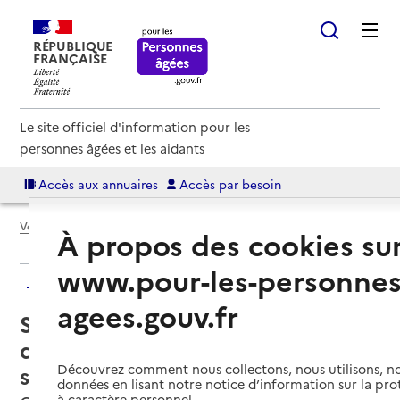
RÉPUBLIQUE
FRANÇAISE
Le site officiel d'information pour les
personnes âgées et les aidants
Accès aux annuaires
Accès par besoin
Voir le fil d’Ariane
À propos des cookies su
www.pour-les-personnes
Retour aux résultats de l'annuaire
agees.gouv.fr
Service de soins infirmiers à
domicile – SSIAD - Présence verte
services (PVS)
Découvrez comment nous collectons, nous utilisons, no
données en lisant notre notice d’information sur la pr
à caractère personnel.