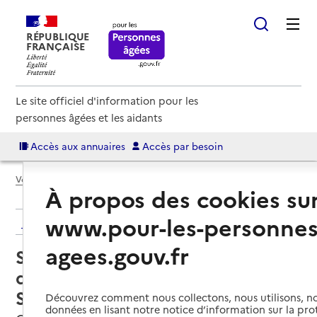
RÉPUBLIQUE
FRANÇAISE
Le site officiel d'information pour les
personnes âgées et les aidants
Accès aux annuaires
Accès par besoin
Voir le fil d’Ariane
À propos des cookies su
www.pour-les-personnes
Retour aux résultats de l'annuaire
agees.gouv.fr
Service de soins infirmiers à
domicile – SSIAD - Association
SAPA
Découvrez comment nous collectons, nous utilisons, no
données en lisant notre notice d’information sur la pr