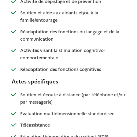
: disponible
: non disponible
Activité de dépistage et de prévention
Soutien et aide aux aidants et/ou à la
: disponible
: non disponible
famille/entourage
Réadaptation des fonctions du langage et de la
: disponible
: non disponible
communication
Activités visant la stimulation cognitivo-
: disponible
: non disponible
comportementale
: disponible
: non disponible
Réadaptation des fonctions cognitives
Actes spécifiques
Soutien et écoute à distance (par téléphone et/ou
: disponible
: non disponible
par messagerie)
: disponible
: non disponib
Evaluation multidimensionnelle standardisée
: disponible
: non disponible
Téléassistance
Education thérapeutique du patient (ETP)