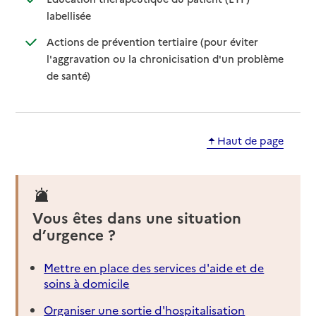
: disponible
: non disponible
labellisée
Actions de prévention tertiaire (pour éviter
l'aggravation ou la chronicisation d'un problème
: disponible
: non disponible
de santé)
Haut de page
Vous êtes dans une situation
d’urgence ?
Mettre en place des services d'aide et de
soins à domicile
Organiser une sortie d'hospitalisation