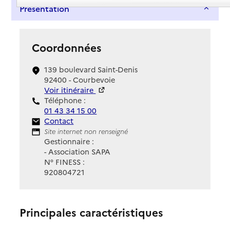
Présentation
Coordonnées
139 boulevard Saint-Denis
92400 - Courbevoie
Voir itinéraire
Téléphone :
01 43 34 15 00
Contact
Contact
Site Internet
Site internet non renseigné
Gestionnaire :
- Association SAPA
N° FINESS :
920804721
Principales caractéristiques