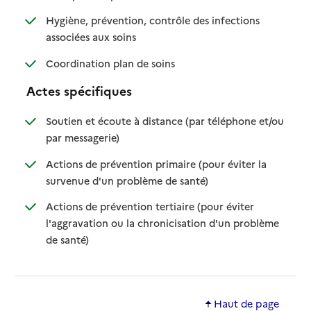
Hygiène, prévention, contrôle des infections
: disponible
: non disponible
associées aux soins
: disponible
: non disponible
Coordination plan de soins
Actes spécifiques
Soutien et écoute à distance (par téléphone et/ou
: disponible
: non disponible
par messagerie)
Actions de prévention primaire (pour éviter la
: disponible
: non disponible
survenue d'un problème de santé)
Actions de prévention tertiaire (pour éviter
l'aggravation ou la chronicisation d'un problème
: disponible
: non disponible
de santé)
Haut de page