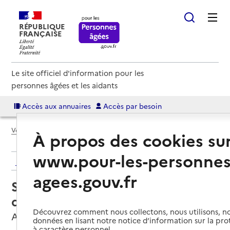
RÉPUBLIQUE
FRANÇAISE
Le site officiel d'information pour les
personnes âgées et les aidants
Accès aux annuaires
Accès par besoin
Voir le fil d’Ariane
À propos des cookies su
www.pour-les-personnes
Retour aux résultats de l'annuaire
agees.gouv.fr
Service de soins infirmiers à
domicile – SSIAD Aulagnier
Découvrez comment nous collectons, nous utilisons, no
Asnières-sur-Seine, HAUTS-DE-SEINE
données en lisant notre notice d’information sur la pr
à caractère personnel.