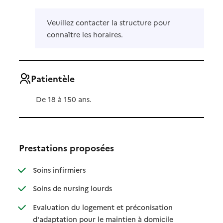
Veuillez contacter la structure pour
connaître les horaires.
Patientèle
De 18 à 150 ans.
Prestations proposées
: disponible
: non disponible
Soins infirmiers
: disponible
: non disponible
Soins de nursing lourds
Evaluation du logement et préconisation
: disponible
: non disponible
d'adaptation pour le maintien à domicile