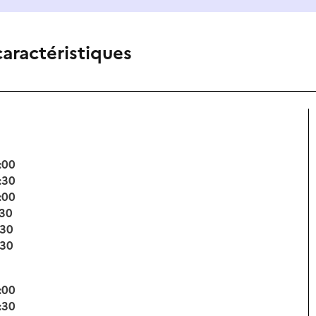
caractéristiques
:00
:30
:00
:30
:30
:30
:00
:30