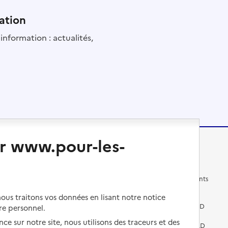
ation
information : actualités,
r www.pour-les-
Changer de logement
Vivre dans un EHPAD
Les questions à se poser
Les différents établissements
médicalisés
us traitons vos données en lisant notre notice
Vivre dans une résidence avec
services pour seniors
Préparer l'entrée en EHPAD
re personnel.
ce sur notre site, nous utilisons des traceurs et des
Vivre chez un proche
Aides financières en EHPAD