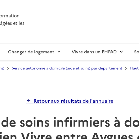
nformation
âgées et les
Changer de logement
Vivre dans un EHPAD
So
ns)
Service autonomie à domicile (aide et soins) par département
Haute
Retour aux résultats de l'annuaire
de soins infirmiers à d
en Vivre entre Aygues