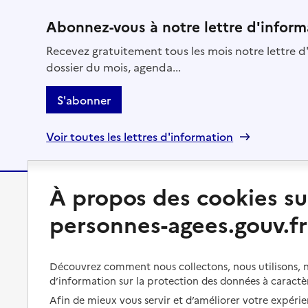
Abonnez-vous à notre lettre d'inform
Recevez gratuitement tous les mois notre lettre d'
dossier du mois, agenda...
S'abonner
Voir toutes les lettres d'information
À propos des cookies su
Préserver son autonomie
Vivre à domicile
personnes-agees.gouv.fr
Perte d'autonomie : évaluation
Bénéficier d'aide à domicile
et droits
Découvrez comment nous collectons, nous utilisons, no
Bénéficier de soins à domicile
Aménager son logement et
d’information sur la protection des données à caractè
s'équiper
Aides financières
Afin de mieux vous servir et d’améliorer votre expérien