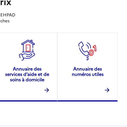
rix
es EHPAD
rches
Annuaire des
Annuaire des
services d’aide et de
numéros utiles
soins à domicile