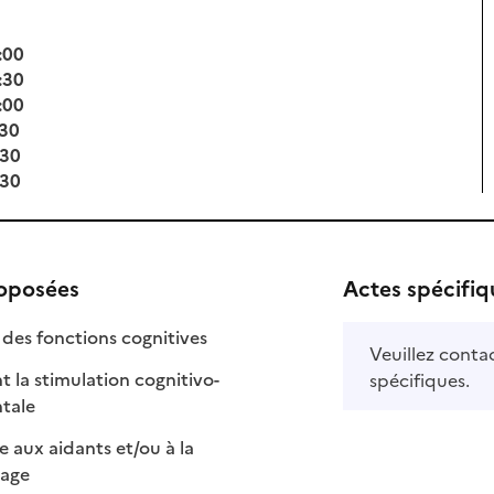
:00
:30
:00
:30
:30
:30
roposées
Actes spécifiq
: disponible
: non disponible
des fonctions cognitives
Veuillez contac
t la stimulation cognitivo-
spécifiques.
: disponible
: non disponible
tale
e aux aidants et/ou à la
: disponible
: non disponible
rage