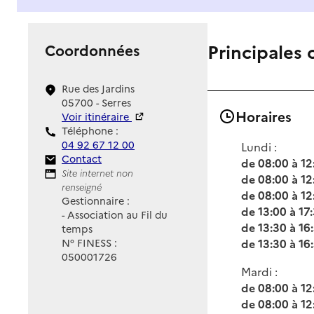
Principales 
Coordonnées
Rue des Jardins
05700 - Serres
Horaires
Voir itinéraire
Téléphone :
04 92 67 12 00
Lundi :
Contact
Contact
de 08:00 à 12
Site Internet
Site internet non
de 08:00 à 12
renseigné
de 08:00 à 12
Gestionnaire :
de 13:00 à 17
- Association au Fil du
de 13:30 à 16
temps
de 13:30 à 16
N° FINESS :
050001726
Mardi :
de 08:00 à 12
de 08:00 à 12