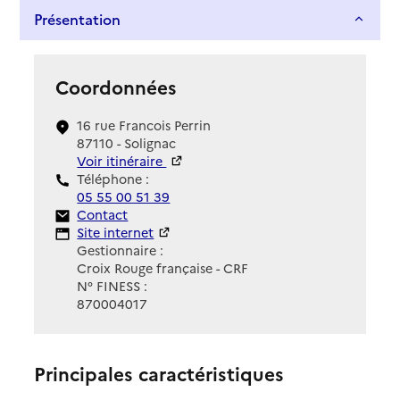
Présentation
Coordonnées
16 rue Francois Perrin
87110 - Solignac
Voir itinéraire
Téléphone :
05 55 00 51 39
Contact
Contact
Site Internet
Site internet
Gestionnaire :
Croix Rouge française - CRF
N° FINESS :
870004017
Principales caractéristiques