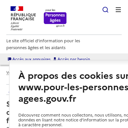
RÉPUBLIQUE
FRANÇAISE
Le site officiel d'information pour les
personnes âgées et les aidants
Accès aux annuaires
Accès par besoin
À propos des cookies su
Voir le fil d’Ariane
www.pour-les-personnes
Retour aux résultats de l'annuaire
agees.gouv.fr
Service de soins infirmiers à
domicile – SSIAD - Croix-Rouge
Découvrez comment nous collectons, nous utilisons, no
française
données en lisant notre notice d’information sur la pr
à caractère personnel.