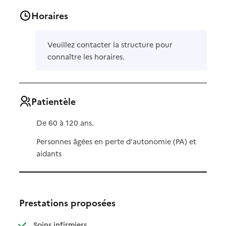
Horaires
Veuillez contacter la structure pour
connaître les horaires.
Patientèle
De 60 à 120 ans.
Personnes âgées en perte d'autonomie (PA) et
aidants
Prestations proposées
: disponible
: non disponible
Soins infirmiers