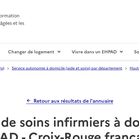
nformation
âgées et les
Changer de logement
Vivre dans un EHPAD
So
ns)
Service autonomie à domicile (aide et soins) par département
Haut
Retour aux résultats de l'annuaire
de soins infirmiers à d
AD - Croix-Rouge franç