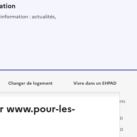
ation
information : actualités,
Changer de logement
Vivre dans un EHPAD
Les questions à se poser
Les différents établissements
r www.pour-les-
médicalisés
Vivre dans une résidence avec
services pour seniors
Préparer l'entrée en EHPAD
Vivre chez un proche
Aides financières en EHPAD