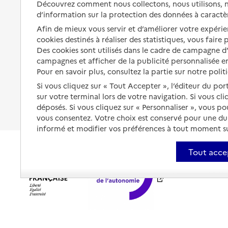
Découvrez comment nous collectons, nous utilisons, no
santé
d’information sur la protection des données à caractè
Partager son logement
Organiser à l'avance sa propre
Afin de mieux vous servir et d’améliorer votre expérien
protection
Vivre à domicile avec une
cookies destinés à réaliser des statistiques, vous faire
maladie ou un handicap
Des cookies sont utilisés dans le cadre de campagne 
Les mesures de protection
campagnes et afficher de la publicité personnalisée en
Être hospitalisé
Pour en savoir plus, consultez la partie sur notre polit
Les obligations de la famille
Fin de vie à domicile
Si vous cliquez sur « Tout Accepter », l’éditeur du por
À qui s’adresser ?
sur votre terminal lors de votre navigation. Si vous cl
déposés. Si vous cliquez sur « Personnaliser », vous p
Les politiques du grand âge
vous consentez. Votre choix est conservé pour une d
informé et modifier vos préférences à tout moment sur
Tout acce