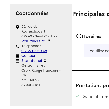
Principales 
Coordonnées
22 rue de
Rochechouart
Horaires
87440 - Saint-Mathieu
Voir itinéraire
Téléphone :
Veuillez c
05 55 03 60 68
Contact
Contact
Site Internet
Site internet
Gestionnaire :
Croix Rouge française -
CRF
N° FINESS :
Prestations p
870004181
: d
: n
Soins infirmier