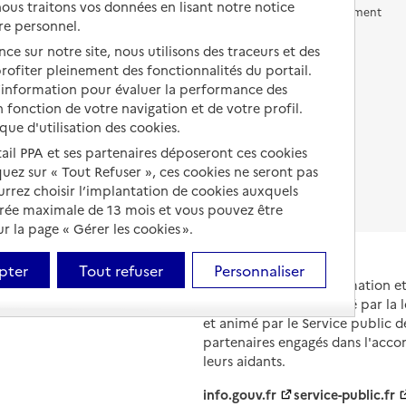
us traitons vos données en lisant notre notice
Vivre en accueil familial
Prévention, accompagnement
re personnel.
et soins
Autres solutions de logement
ce sur notre site, nous utilisons des traceurs et des
Comprendre les prix en
 profiter pleinement des fonctionnalités du portail.
EHPAD
d’information pour évaluer la performance des
 fonction de votre navigation et de votre profil.
Droits en EHPAD
ique d'utilisation des cookies.
Fin de vie en EHPAD
tail PPA et ses partenaires déposeront ces cookies
iquez sur « Tout Refuser », ces cookies ne seront pas
ourrez choisir l’implantation de cookies auxquels
urée maximale de 13 mois et vous pouvez être
 la page « Gérer les cookies ».
pter
Tout refuser
Personnaliser
Portail national d'information 
et de leurs proches, créé par la l
et animé par le Service public 
partenaires engagés dans l'acc
leurs aidants.
info.gouv.fr
service-public.fr