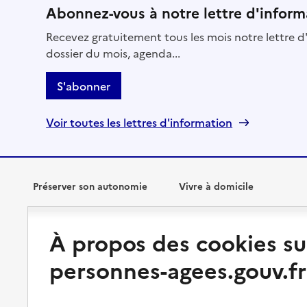
Abonnez-vous à notre lettre d'inform
Recevez gratuitement tous les mois notre lettre d'
dossier du mois, agenda...
S'abonner
Voir toutes les lettres d'information
Préserver son autonomie
Vivre à domicile
Perte d'autonomie : évaluation
Bénéficier d'aide à domicile
À propos des cookies su
et droits
Bénéficier de soins à domicile
personnes-agees.gouv.fr
Aménager son logement et
s'équiper
Aides financières
Préserver son autonomie et sa
Solutions d'accueil temporaire