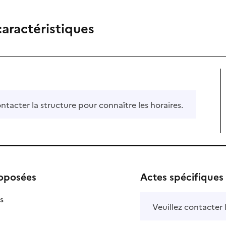
caractéristiques
ontacter la structure pour connaître les horaires.
roposées
Actes spécifiques
isponible
on disponible
s
Veuillez contacter 