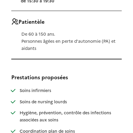
de 15:30 à 19:30
Patientèle
De 60 à 150 ans.
Personnes âgées en perte d'autonomie (PA) et
aidants
Prestations proposées
: disponible
: non disponible
Soins infirmiers
: disponible
: non disponible
Soins de nursing lourds
Hygiène, prévention, contrôle des infections
: disponible
: non disponible
associées aux soins
: disponible
: non disponible
Coordination plan de soins