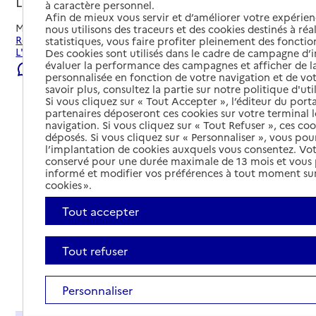
L'Union, HAUTE-GARONNE
à caractère personnel.
Afin de mieux vous servir et d’améliorer votre expérienc
Mis à jour le
07/08/2026
nous utilisons des traceurs et des cookies destinés à réal
Rechercher les établissements et services autour de
statistiques, vous faire profiter pleinement des fonction
L'Union.
Des cookies sont utilisés dans le cadre de campagne d
évaluer la performance des campagnes et afficher de la
Signaler une erreur
personnalisée en fonction de votre navigation et de vot
savoir plus, consultez la partie sur notre politique d'uti
Si vous cliquez sur « Tout Accepter », l’éditeur du porta
partenaires déposeront ces cookies sur votre terminal l
navigation. Si vous cliquez sur « Tout Refuser », ces co
déposés. Si vous cliquez sur « Personnaliser », vous pou
l’implantation de cookies auxquels vous consentez. Vot
conservé pour une durée maximale de 13 mois et vous
informé et modifier vos préférences à tout moment sur
cookies ».
Tout accepter
Tout refuser
Tout déplier
Personnaliser