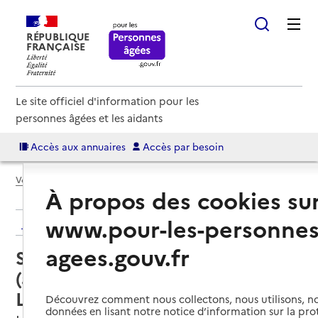
RÉPUBLIQUE
FRANÇAISE
Le site officiel d'information pour les
personnes âgées et les aidants
Accès aux annuaires
Accès par besoin
Voir le fil d’Ariane
À propos des cookies su
www.pour-les-personnes
Retour aux résultats de l'annuaire
agees.gouv.fr
Service autonomie à domicile
(aide et soins) – Services ASA
L'Union
Découvrez comment nous collectons, nous utilisons, no
données en lisant notre notice d’information sur la pr