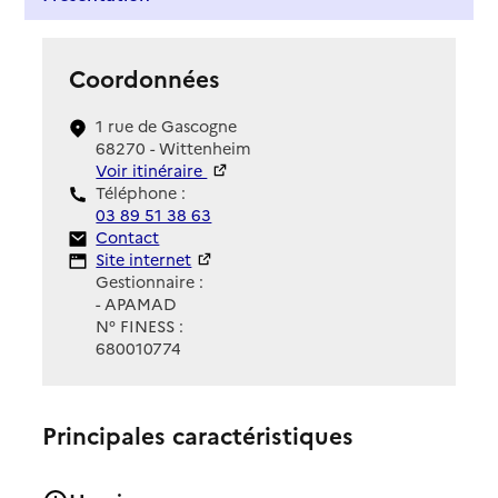
Coordonnées
1 rue de Gascogne
68270 - Wittenheim
Voir itinéraire
Téléphone :
03 89 51 38 63
Contact
Contact
Site Internet
Site internet
Gestionnaire :
- APAMAD
N° FINESS :
680010774
Principales caractéristiques