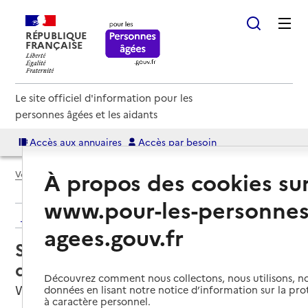
RÉPUBLIQUE
FRANÇAISE
Le site officiel d'information pour les
personnes âgées et les aidants
Accès aux annuaires
Accès par besoin
À propos des cookies su
Voir le fil d’Ariane
www.pour-les-personnes
Retour aux résultats de l'annuaire
agees.gouv.fr
Service de soins infirmiers à
domicile – SSIAD - APAMAD
Découvrez comment nous collectons, nous utilisons, no
Wittenheim, HAUT-RHIN
données en lisant notre notice d’information sur la pr
à caractère personnel.