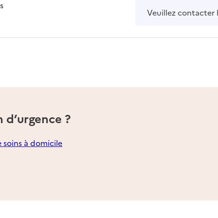
isponible
on disponible
s
Veuillez contacter 
n d’urgence ?
e soins à domicile