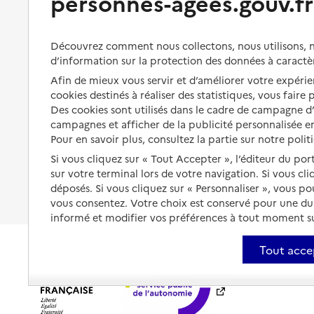
personnes-agees.gouv.fr
Aménager son logement et
s'équiper
Aides financières
Préserver son autonomie et sa
Solutions d'accueil temporaire
Découvrez comment nous collectons, nous utilisons, no
santé
d’information sur la protection des données à caractè
Partager son logement
Organiser à l'avance sa propre
Afin de mieux vous servir et d’améliorer votre expérien
protection
cookies destinés à réaliser des statistiques, vous faire
Vivre à domicile avec une
maladie ou un handicap
Des cookies sont utilisés dans le cadre de campagne 
Les mesures de protection
campagnes et afficher de la publicité personnalisée en
Être hospitalisé
Pour en savoir plus, consultez la partie sur notre polit
Les obligations de la famille
Si vous cliquez sur « Tout Accepter », l’éditeur du por
Fin de vie à domicile
À qui s’adresser ?
sur votre terminal lors de votre navigation. Si vous cl
déposés. Si vous cliquez sur « Personnaliser », vous p
Les politiques du grand âge
vous consentez. Votre choix est conservé pour une d
informé et modifier vos préférences à tout moment sur
Tout acce