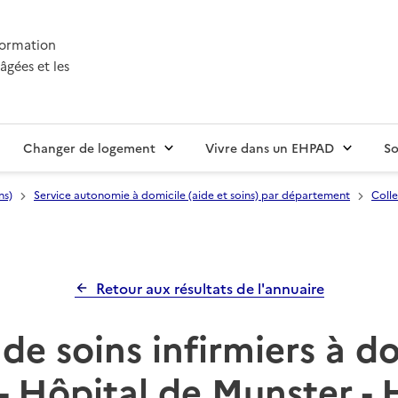
nformation
âgées et les
Changer de logement
Vivre dans un EHPAD
So
ns)
Service autonomie à domicile (aide et soins) par département
Colle
Retour aux résultats de l'annuaire
de soins infirmiers à d
- Hôpital de Munster - 