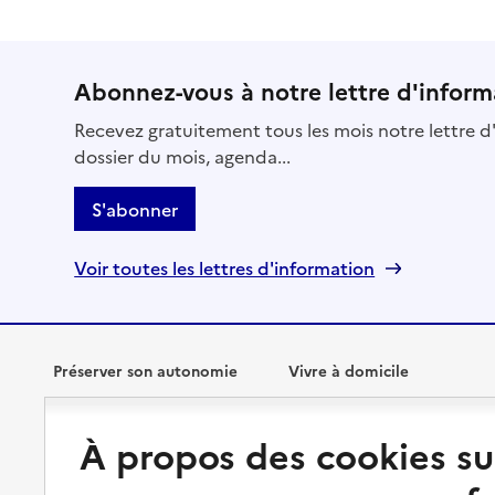
Abonnez-vous à notre lettre d'inform
Recevez gratuitement tous les mois notre lettre d'
dossier du mois, agenda...
S'abonner
Voir toutes les lettres d'information
Préserver son autonomie
Vivre à domicile
Perte d'autonomie : évaluation
Bénéficier d'aide à domicile
À propos des cookies su
et droits
Bénéficier de soins à domicile