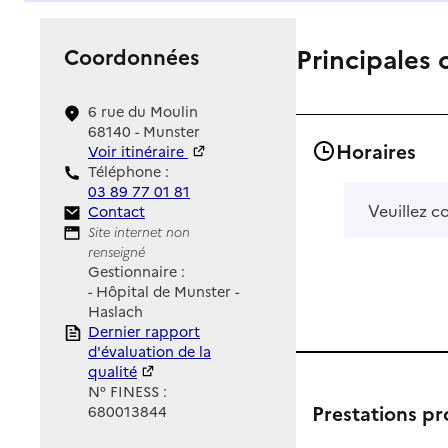
Principales 
Coordonnées
6 rue du Moulin
68140 - Munster
Horaires
Voir itinéraire
Téléphone :
03 89 77 01 81
Veuillez c
Contact
Contact
Site Internet
Site internet non
renseigné
Gestionnaire :
- Hôpital de Munster -
Haslach
Rapport HAS
Dernier rapport
d'évaluation de la
qualité
N° FINESS :
Prestations p
680013844