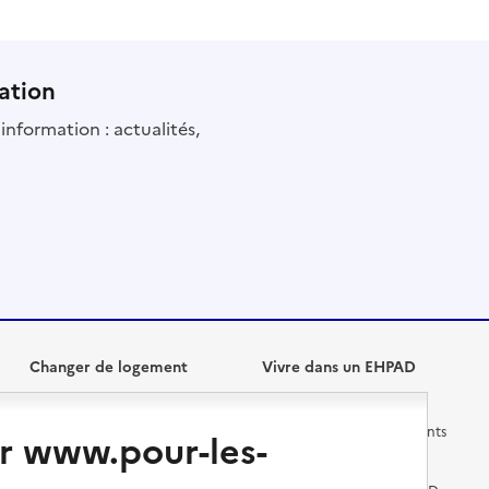
ation
information : actualités,
Changer de logement
Vivre dans un EHPAD
Les questions à se poser
Les différents établissements
r www.pour-les-
médicalisés
Vivre dans une résidence avec